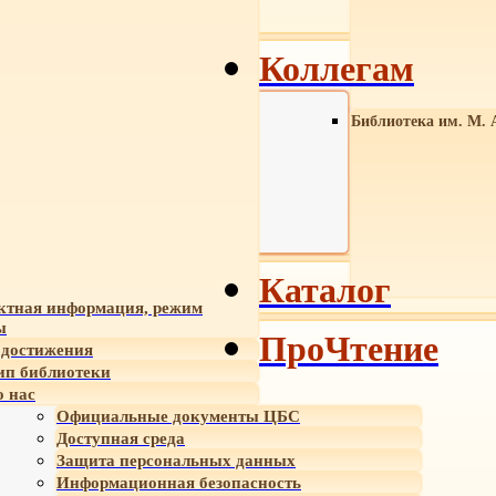
Коллегам
Библиотека им. М. 
Каталог
ктная информация, режим
ы
ПроЧтение
достижения
ип библиотеки
 нас
Официальные документы ЦБС
Доступная среда
Защита персональных данных
Информационная безопасность