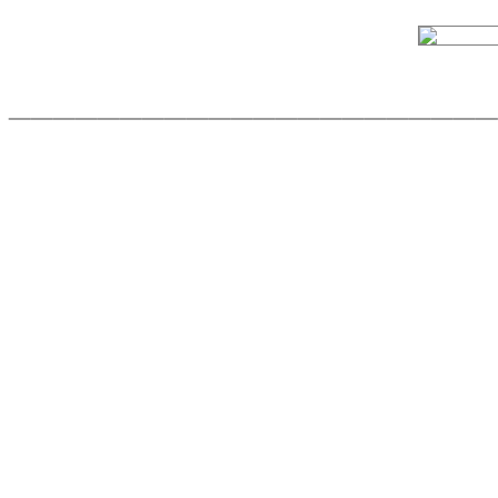
______________________