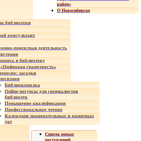
район»
О Новосибирске
а библиотеки
ой консультант
ммно-проектная деятельность
 истории
-запись в библиотеку
«Цифровая грамотность»
тересно: загадки
логизмов
Библиокопилка
Online-ресурсы для специалистов
библиотек
Повышение квалификации
Профессиональное чтение
Календари знаменательных и памятных
дат
Список новых
поступлений