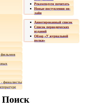
Рекомендуем почитать
Новые поступления он-
лайн
Аннотированный список
Список периодических
изданий
Обзор «У журнальной
полки»
 фильмов
жных
 - финалисты
итературе
Поиск