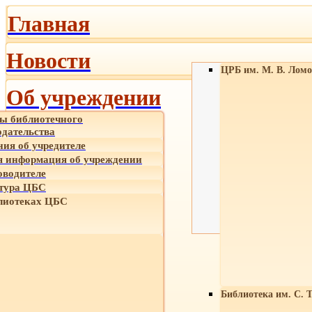
Главная
Новости
ЦРБ им. М. В. Ломо
Об учреждении
ы библиотечного
одательства
ния об учредителе
 информация об учреждении
оводителе
тура ЦБС
лиотеках ЦБС
Библиотека им. С. 