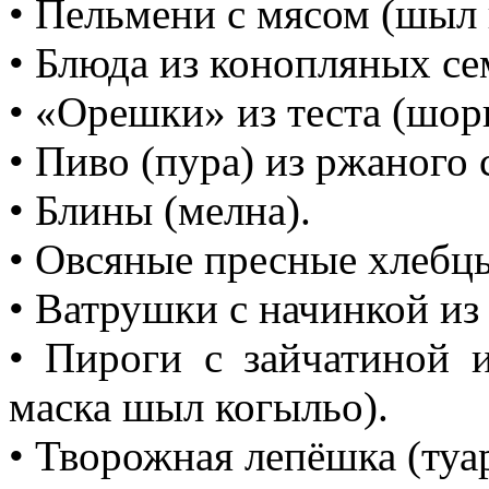
• Пельмени с мясом (шыл
• Блюда из конопляных с
• «Орешки» из теста (шо
• Пиво (пура) из ржаного 
• Блины (мелна).
• Овсяные пресные хлебц
• Ватрушки с начинкой из
• Пироги с зайчатиной 
маска шыл когыльо).
• Творожная лепёшка (туа