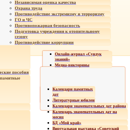
Независимая оценка качества
Охрана труда
Противодействие экстремизму и терроризму
ГО и ЧС
Противопожарная безопасность
Подготовка учреждения к отопительному
сезону
Противодействие коррупции
Онлайн-журнал «Сундук
знаний»
Медиа-викторины
еские пособия
 памятные
Календари памятных
дат
Литературные юбилеи
Календари знаменательных дат района
Календарь знаменательных дат на
месяц
БД «Мой край»
Виртуальная выставка «Советский