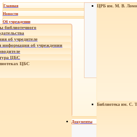
Главная
ЦРБ им. М. В. Ломо
Новости
Об учреждении
ы библиотечного
одательства
ния об учредителе
 информация об учреждении
оводителе
тура ЦБС
лиотеках ЦБС
Библиотека им. С. 
Документы