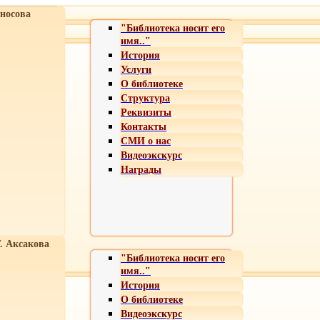
носова
"Библиотека носит его
имя.."
История
Услуги
О библиотеке
Структура
Реквизиты
Контакты
СМИ о нас
Видеоэкскурс
Награды
Т. Аксакова
"Библиотека носит его
имя.."
История
О библиотеке
Видеоэкскурс