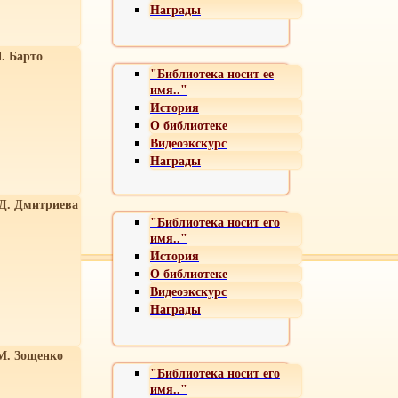
Награды
. Барто
"Библиотека носит ее
имя.."
История
О библиотеке
Видеоэкскурс
Награды
 Д. Дмитриева
"Библиотека носит его
имя.."
История
О библиотеке
Видеоэкскурс
Награды
М. Зощенко
"Библиотека носит его
имя.."