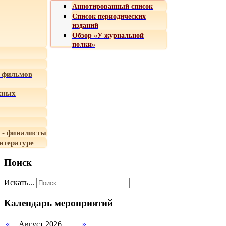
Аннотированный список
Список периодических
изданий
Обзор «У журнальной
полки»
 фильмов
жных
 - финалисты
итературе
Поиск
Искать...
Календарь мероприятий
«
Август 2026
»