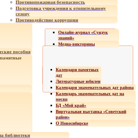
Противопожарная безопасность
Подготовка учреждения к отопительному
сезону
Противодействие коррупции
Онлайн-журнал «Сундук
знаний»
Медиа-викторины
еские пособия
 памятные
Календари памятных
дат
Литературные юбилеи
Календари знаменательных дат района
Календарь знаменательных дат на
месяц
БД «Мой край»
Виртуальная выставка «Советский
район»
О Новосибирске
а библиотеки