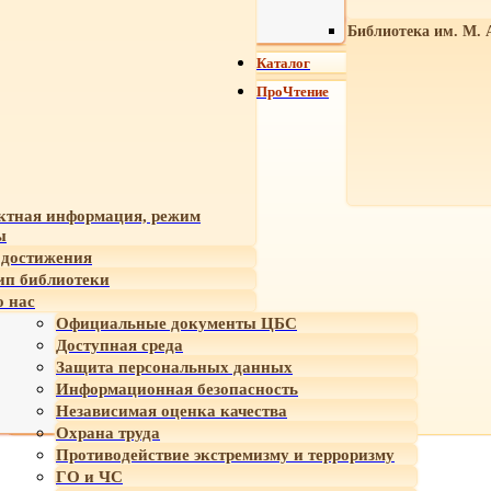
Библиотека им. М. 
Каталог
ПроЧтение
ктная информация, режим
ы
достижения
ип библиотеки
 нас
Официальные документы ЦБС
Доступная среда
Защита персональных данных
Информационная безопасность
Независимая оценка качества
Охрана труда
Противодействие экстремизму и терроризму
ГО и ЧС