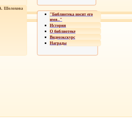
А. Шолохова
"Библиотека носит его
имя.."
История
О библиотеке
Видеоэкскурс
Награды