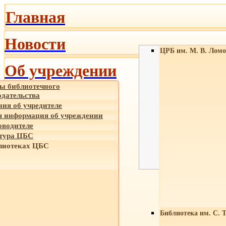
Главная
Новости
ЦРБ им. М. В. Ломо
Об учреждении
ы библиотечного
одательства
ния об учредителе
 информация об учреждении
оводителе
тура ЦБС
лиотеках ЦБС
Библиотека им. С. 