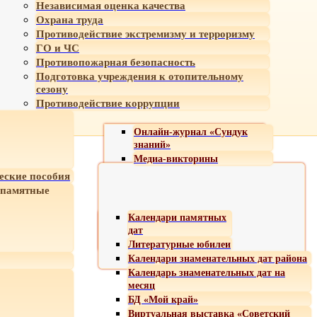
Независимая оценка качества
Охрана труда
Противодействие экстремизму и терроризму
ГО и ЧС
Противопожарная безопасность
Подготовка учреждения к отопительному
сезону
Противодействие коррупции
Онлайн-журнал «Сундук
знаний»
Медиа-викторины
еские пособия
 памятные
Календари памятных
дат
Литературные юбилеи
Календари знаменательных дат района
Календарь знаменательных дат на
месяц
БД «Мой край»
Виртуальная выставка «Советский