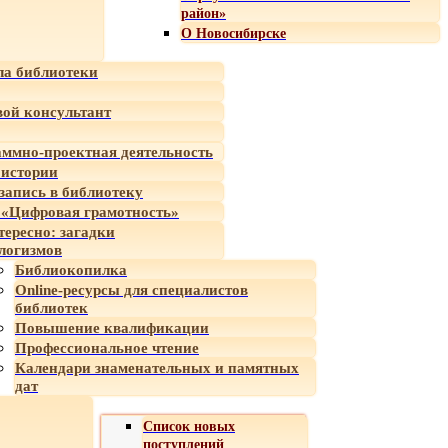
район»
О Новосибирске
а библиотеки
ой консультант
ммно-проектная деятельность
 истории
-запись в библиотеку
«Цифровая грамотность»
тересно: загадки
логизмов
Библиокопилка
Online-ресурсы для специалистов
библиотек
Повышение квалификации
Профессиональное чтение
Календари знаменательных и памятных
дат
Список новых
поступлений