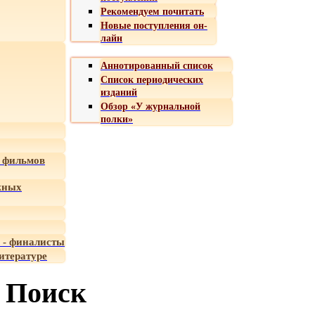
Рекомендуем почитать
Новые поступления он-
лайн
Аннотированный список
Список периодических
изданий
Обзор «У журнальной
полки»
 фильмов
жных
 - финалисты
итературе
Поиск