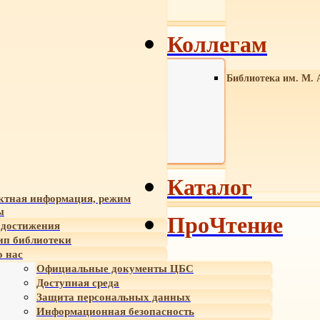
Коллегам
Библиотека им. М. 
Каталог
ктная информация, режим
ы
ПроЧтение
достижения
ип библиотеки
 нас
Официальные документы ЦБС
Доступная среда
Защита персональных данных
Информационная безопасность