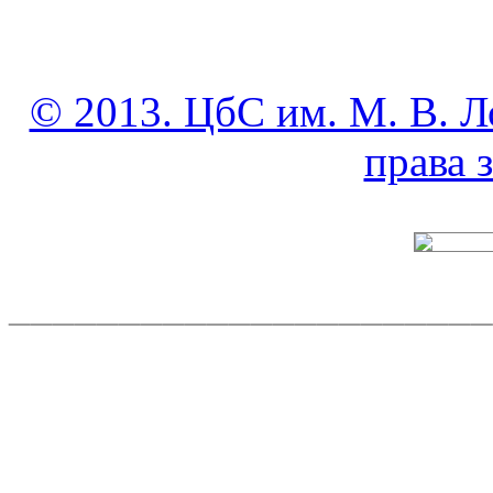
© 2013. ЦбС им. М. В. Л
права
______________________