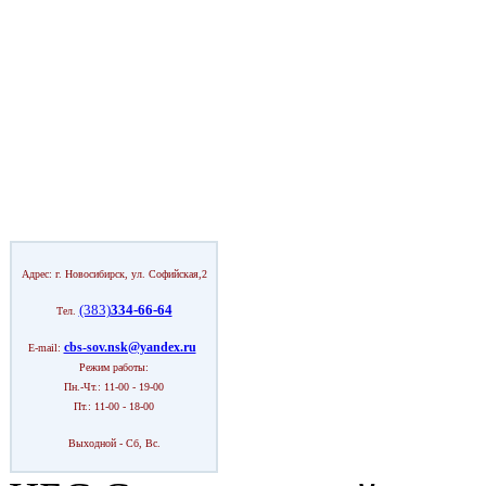
Адрес: г. Новосибирск, ул. Софийская,2
(383)
334-66-64
Тел.
cbs-sov.nsk@yandex.ru
E-mail:
Режим работы:
Пн.-Чт.: 11-00 - 19-00
Пт.: 11-00 - 18-00
Выходной - Сб, Вс.