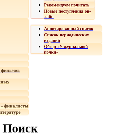
Рекомендуем почитать
Новые поступления он-
лайн
Аннотированный список
Список периодических
изданий
Обзор «У журнальной
полки»
 фильмов
жных
 - финалисты
итературе
Поиск