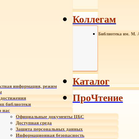
Коллегам
Библиотека им. М. 
Каталог
ктная информация, режим
ы
ПроЧтение
достижения
ип библиотеки
 нас
Официальные документы ЦБС
Доступная среда
Защита персональных данных
Информационная безопасность