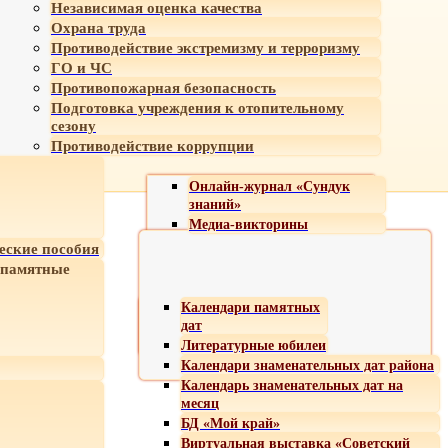
Независимая оценка качества
Охрана труда
Противодействие экстремизму и терроризму
ГО и ЧС
Противопожарная безопасность
Подготовка учреждения к отопительному
сезону
Противодействие коррупции
Онлайн-журнал «Сундук
знаний»
Медиа-викторины
еские пособия
 памятные
Календари памятных
дат
Литературные юбилеи
Календари знаменательных дат района
Календарь знаменательных дат на
месяц
БД «Мой край»
Виртуальная выставка «Советский