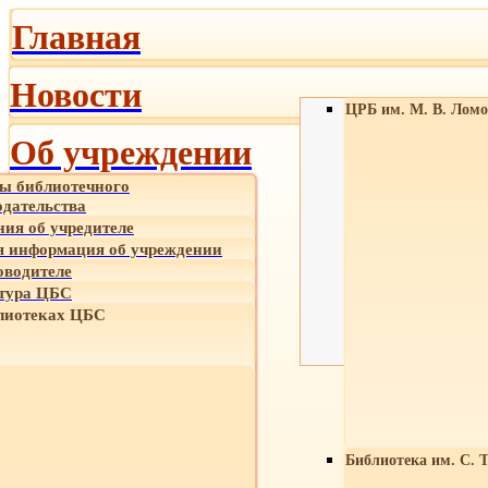
Главная
Новости
ЦРБ им. М. В. Ломо
Об учреждении
ы библиотечного
одательства
ния об учредителе
 информация об учреждении
оводителе
тура ЦБС
лиотеках ЦБС
Библиотека им. С. 