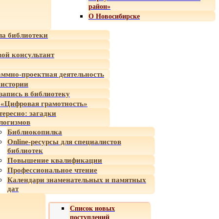
район»
О Новосибирске
а библиотеки
ой консультант
ммно-проектная деятельность
 истории
-запись в библиотеку
«Цифровая грамотность»
тересно: загадки
логизмов
Библиокопилка
Online-ресурсы для специалистов
библиотек
Повышение квалификации
Профессиональное чтение
Календари знаменательных и памятных
дат
Список новых
поступлений