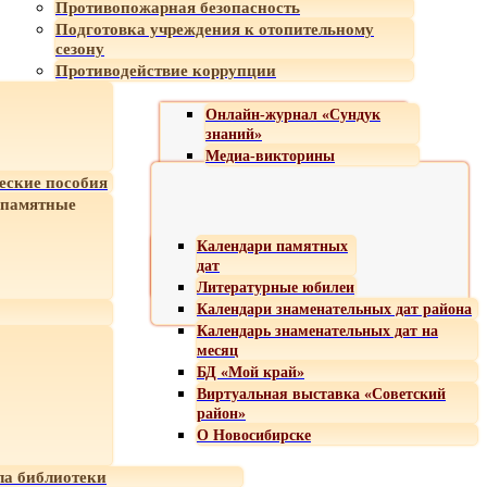
Противопожарная безопасность
Подготовка учреждения к отопительному
сезону
Противодействие коррупции
Онлайн-журнал «Сундук
знаний»
Медиа-викторины
еские пособия
 памятные
Календари памятных
дат
Литературные юбилеи
Календари знаменательных дат района
Календарь знаменательных дат на
месяц
БД «Мой край»
Виртуальная выставка «Советский
район»
О Новосибирске
а библиотеки