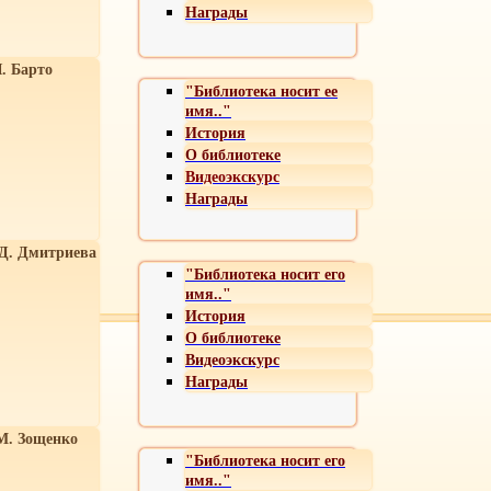
Награды
. Барто
"Библиотека носит ее
имя.."
История
О библиотеке
Видеоэкскурс
Награды
 Д. Дмитриева
"Библиотека носит его
имя.."
История
О библиотеке
Видеоэкскурс
Награды
М. Зощенко
"Библиотека носит его
имя.."