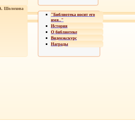
А. Шолохова
"Библиотека носит его
имя.."
История
О библиотеке
Видеоэкскурс
Награды