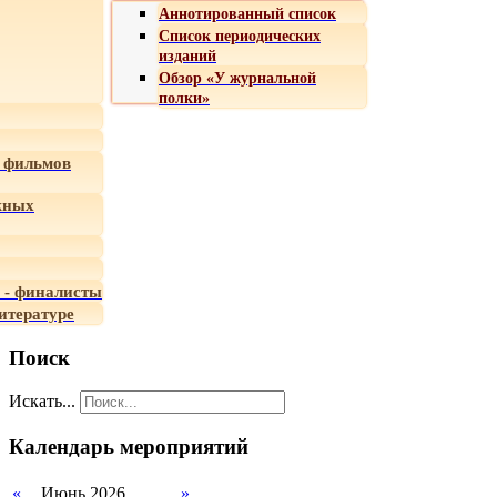
Аннотированный список
Список периодических
изданий
Обзор «У журнальной
полки»
 фильмов
жных
 - финалисты
итературе
Поиск
Искать...
Календарь мероприятий
«
Июнь 2026
»