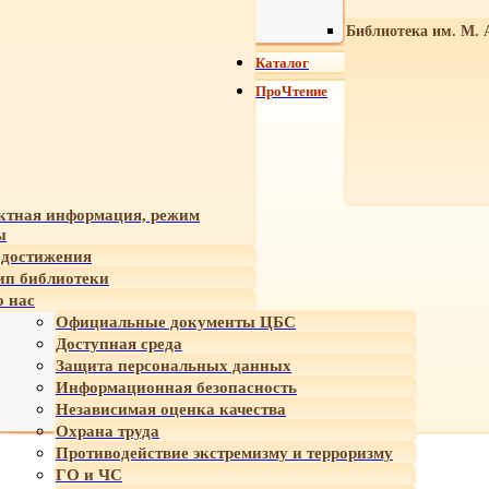
Библиотека им. М. 
Каталог
ПроЧтение
ктная информация, режим
ы
достижения
ип библиотеки
 нас
Официальные документы ЦБС
Доступная среда
Защита персональных данных
Информационная безопасность
Независимая оценка качества
Охрана труда
Противодействие экстремизму и терроризму
ГО и ЧС