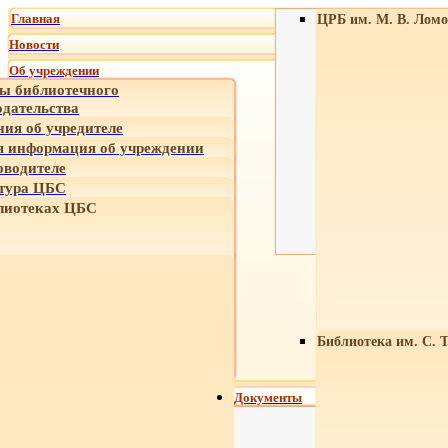
Главная
ЦРБ им. М. В. Ломо
Новости
Об учреждении
ы библиотечного
одательства
ния об учредителе
 информация об учреждении
оводителе
тура ЦБС
лиотеках ЦБС
Библиотека им. С. 
Документы