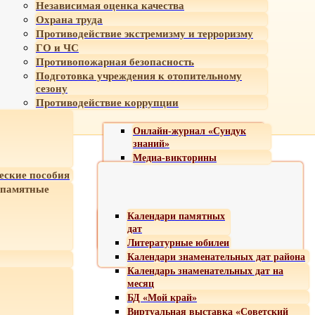
Независимая оценка качества
Охрана труда
Противодействие экстремизму и терроризму
ГО и ЧС
Противопожарная безопасность
Подготовка учреждения к отопительному
сезону
Противодействие коррупции
Онлайн-журнал «Сундук
знаний»
Медиа-викторины
еские пособия
 памятные
Календари памятных
дат
Литературные юбилеи
Календари знаменательных дат района
Календарь знаменательных дат на
месяц
БД «Мой край»
Виртуальная выставка «Советский