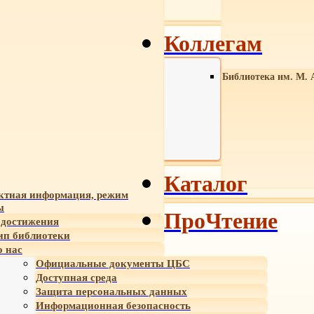
Коллегам
Библиотека им. М. 
Каталог
ктная информация, режим
ы
ПроЧтение
достижения
ип библиотеки
 нас
Официальные документы ЦБС
Доступная среда
Защита персональных данных
Информационная безопасность