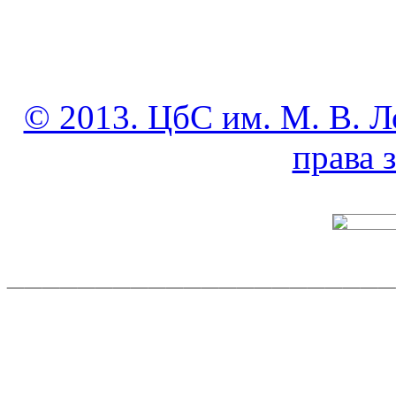
© 2013. ЦбС им. М. В. Л
права
______________________