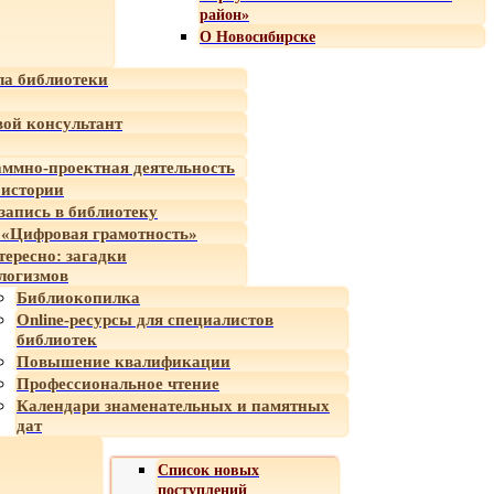
район»
О Новосибирске
а библиотеки
ой консультант
ммно-проектная деятельность
 истории
-запись в библиотеку
«Цифровая грамотность»
тересно: загадки
логизмов
Библиокопилка
Online-ресурсы для специалистов
библиотек
Повышение квалификации
Профессиональное чтение
Календари знаменательных и памятных
дат
Список новых
поступлений