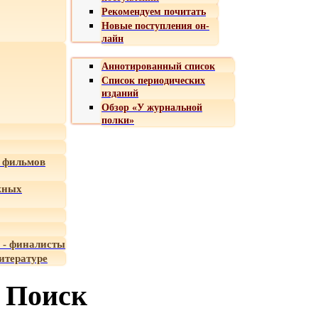
Рекомендуем почитать
Новые поступления он-
лайн
Аннотированный список
Список периодических
изданий
Обзор «У журнальной
полки»
 фильмов
жных
 - финалисты
итературе
Поиск