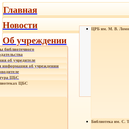
Главная
Новости
ЦРБ им. М. В. Ломо
Об учреждении
ы библиотечного
одательства
ния об учредителе
 информация об учреждении
оводителе
тура ЦБС
лиотеках ЦБС
Библиотека им. С. 