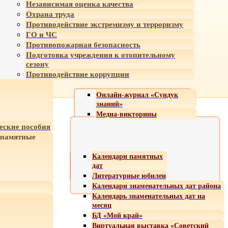
Независимая оценка качества
Охрана труда
Противодействие экстремизму и терроризму
ГО и ЧС
Противопожарная безопасность
Подготовка учреждения к отопительному
сезону
Противодействие коррупции
Онлайн-журнал «Сундук
знаний»
Медиа-викторины
еские пособия
 памятные
Календари памятных
дат
Литературные юбилеи
Календари знаменательных дат района
Календарь знаменательных дат на
месяц
БД «Мой край»
Виртуальная выставка «Советский