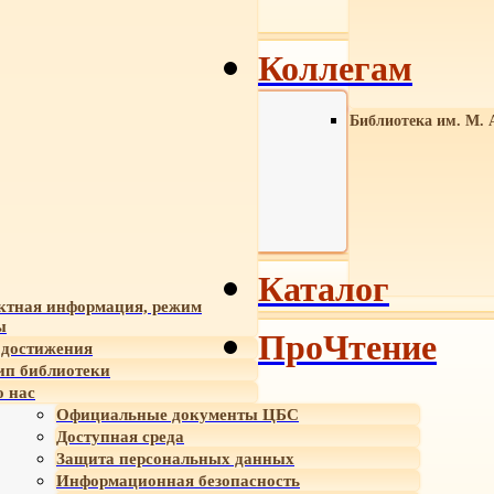
Коллегам
Библиотека им. М. 
Каталог
ктная информация, режим
ы
ПроЧтение
достижения
ип библиотеки
 нас
Официальные документы ЦБС
Доступная среда
Защита персональных данных
Информационная безопасность