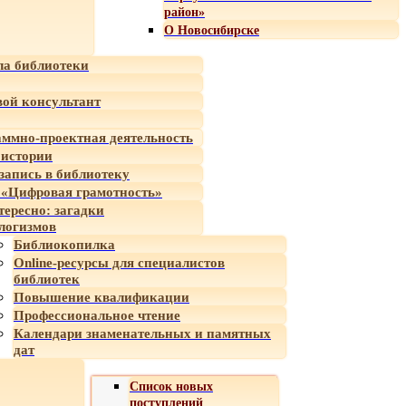
район»
О Новосибирске
а библиотеки
ой консультант
ммно-проектная деятельность
 истории
-запись в библиотеку
«Цифровая грамотность»
тересно: загадки
логизмов
Библиокопилка
Online-ресурсы для специалистов
библиотек
Повышение квалификации
Профессиональное чтение
Календари знаменательных и памятных
дат
Список новых
поступлений