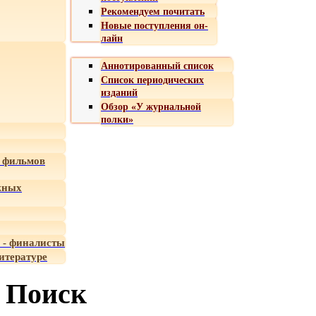
Рекомендуем почитать
Новые поступления он-
лайн
Аннотированный список
Список периодических
изданий
Обзор «У журнальной
полки»
 фильмов
жных
 - финалисты
итературе
Поиск