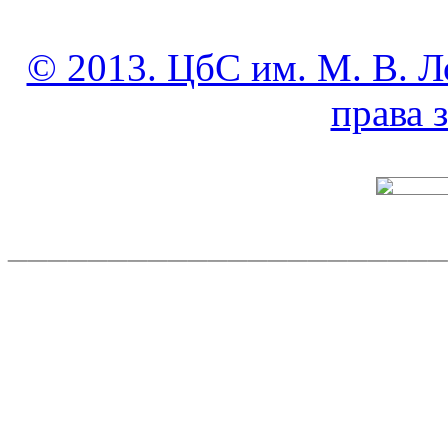
© 2013. ЦбС им. М. В. Л
права
______________________