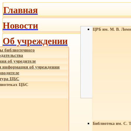
Главная
Новости
ЦРБ им. М. В. Ломо
Об учреждении
ы библиотечного
одательства
ния об учредителе
 информация об учреждении
оводителе
тура ЦБС
лиотеках ЦБС
Библиотека им. С. 