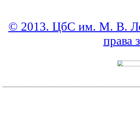
© 2013. ЦбС им. М. В. Л
права
______________________