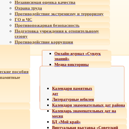
Независимая оценка качества
Охрана труда
Противодействие экстремизму и терроризму
ГО и ЧС
Противопожарная безопасность
Подготовка учреждения к отопительному
сезону
Противодействие коррупции
Онлайн-журнал «Сундук
знаний»
Медиа-викторины
еские пособия
 памятные
Календари памятных
дат
Литературные юбилеи
Календари знаменательных дат района
Календарь знаменательных дат на
месяц
БД «Мой край»
Виртуальная выставка «Советский