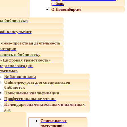
район»
О Новосибирске
а библиотеки
ой консультант
ммно-проектная деятельность
 истории
-запись в библиотеку
«Цифровая грамотность»
тересно: загадки
логизмов
Библиокопилка
Online-ресурсы для специалистов
библиотек
Повышение квалификации
Профессиональное чтение
Календари знаменательных и памятных
дат
Список новых
поступлений