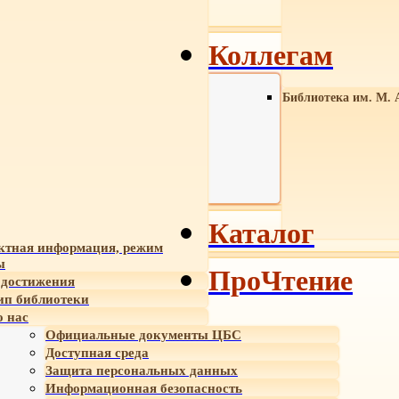
Коллегам
Библиотека им. М. 
Каталог
ктная информация, режим
ы
ПроЧтение
достижения
ип библиотеки
 нас
Официальные документы ЦБС
Доступная среда
Защита персональных данных
Информационная безопасность