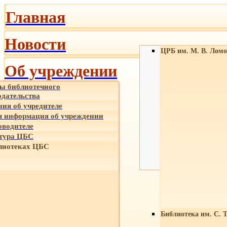
Главная
Новости
ЦРБ им. М. В. Ломо
Об учреждении
ы библиотечного
одательства
ния об учредителе
 информация об учреждении
оводителе
тура ЦБС
лиотеках ЦБС
Библиотека им. С. 