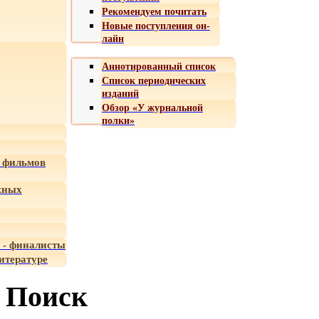
Рекомендуем почитать
Новые поступления он-
лайн
Аннотированный список
Список периодических
изданий
Обзор «У журнальной
полки»
 фильмов
жных
 - финалисты
итературе
Поиск