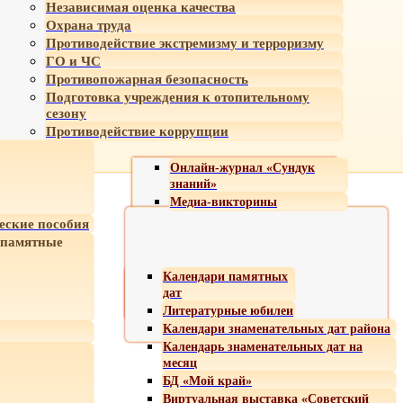
Независимая оценка качества
Охрана труда
Противодействие экстремизму и терроризму
ГО и ЧС
Противопожарная безопасность
Подготовка учреждения к отопительному
сезону
Противодействие коррупции
Онлайн-журнал «Сундук
знаний»
Медиа-викторины
еские пособия
 памятные
Календари памятных
дат
Литературные юбилеи
Календари знаменательных дат района
Календарь знаменательных дат на
месяц
БД «Мой край»
Виртуальная выставка «Советский