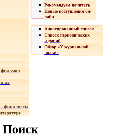
Рекомендуем почитать
Новые поступления он-
лайн
Аннотированный список
Список периодических
изданий
Обзор «У журнальной
полки»
 фильмов
жных
 - финалисты
итературе
Поиск