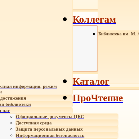
Коллегам
Библиотека им. М. 
Каталог
ктная информация, режим
ы
ПроЧтение
достижения
ип библиотеки
 нас
Официальные документы ЦБС
Доступная среда
Защита персональных данных
Информационная безопасность