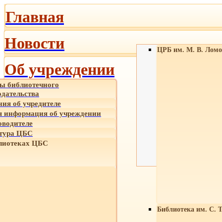
Главная
Новости
ЦРБ им. М. В. Ломо
Об учреждении
ы библиотечного
одательства
ния об учредителе
 информация об учреждении
оводителе
тура ЦБС
лиотеках ЦБС
Библиотека им. С. 