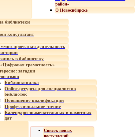
район»
О Новосибирске
а библиотеки
ой консультант
ммно-проектная деятельность
 истории
-запись в библиотеку
«Цифровая грамотность»
тересно: загадки
логизмов
Библиокопилка
Online-ресурсы для специалистов
библиотек
Повышение квалификации
Профессиональное чтение
Календари знаменательных и памятных
дат
Список новых
поступлений