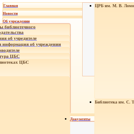
Главная
ЦРБ им. М. В. Ломо
Новости
Об учреждении
ы библиотечного
одательства
ния об учредителе
 информация об учреждении
оводителе
тура ЦБС
лиотеках ЦБС
Библиотека им. С. 
Документы