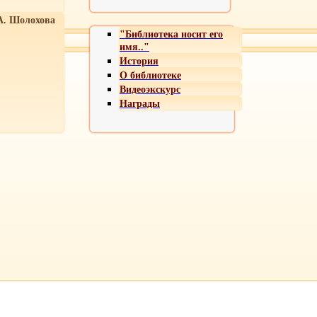
А. Шолохова
"Библиотека носит его
имя.."
История
О библиотеке
Видеоэкскурс
Награды