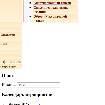
Аннотированный список
Список периодических
изданий
Обзор «У журнальной
полки»
 фильмов
жных
 - финалисты
итературе
Поиск
Искать...
Календарь мероприятий
«
Январь 2025
»