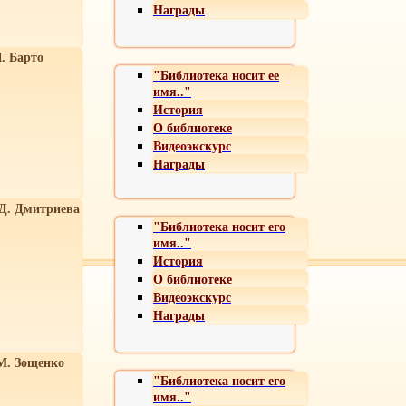
Награды
. Барто
"Библиотека носит ее
имя.."
История
О библиотеке
Видеоэкскурс
Награды
 Д. Дмитриева
"Библиотека носит его
имя.."
История
О библиотеке
Видеоэкскурс
Награды
М. Зощенко
"Библиотека носит его
имя.."