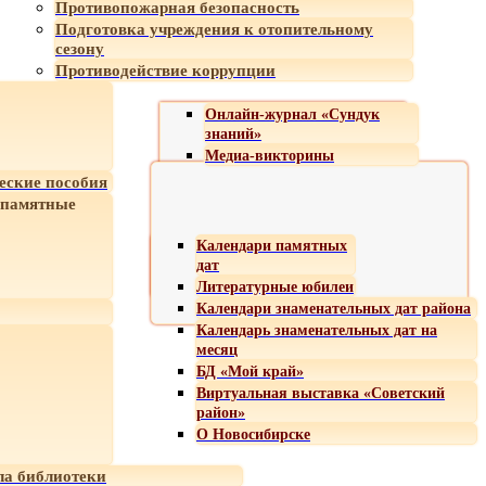
Противопожарная безопасность
Подготовка учреждения к отопительному
сезону
Противодействие коррупции
Онлайн-журнал «Сундук
знаний»
Медиа-викторины
еские пособия
 памятные
Календари памятных
дат
Литературные юбилеи
Календари знаменательных дат района
Календарь знаменательных дат на
месяц
БД «Мой край»
Виртуальная выставка «Советский
район»
О Новосибирске
а библиотеки