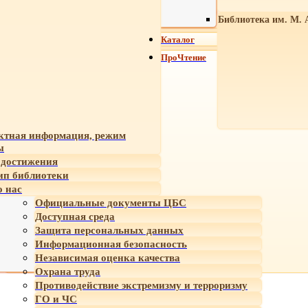
Библиотека им. М. 
Каталог
ПроЧтение
ктная информация, режим
ы
достижения
ип библиотеки
 нас
Официальные документы ЦБС
Доступная среда
Защита персональных данных
Информационная безопасность
Независимая оценка качества
Охрана труда
Противодействие экстремизму и терроризму
ГО и ЧС