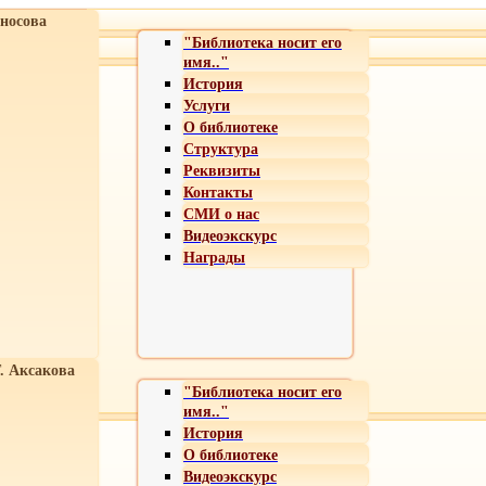
носова
"Библиотека носит его
имя.."
История
Услуги
О библиотеке
Структура
Реквизиты
Контакты
СМИ о нас
Видеоэкскурс
Награды
Т. Аксакова
"Библиотека носит его
имя.."
История
О библиотеке
Видеоэкскурс