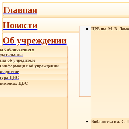
Главная
Новости
ЦРБ им. М. В. Ломо
Об учреждении
ы библиотечного
одательства
ния об учредителе
 информация об учреждении
оводителе
тура ЦБС
лиотеках ЦБС
Библиотека им. С. 