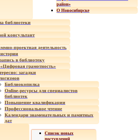
район»
О Новосибирске
а библиотеки
ой консультант
ммно-проектная деятельность
 истории
-запись в библиотеку
«Цифровая грамотность»
тересно: загадки
логизмов
Библиокопилка
Online-ресурсы для специалистов
библиотек
Повышение квалификации
Профессиональное чтение
Календари знаменательных и памятных
дат
Список новых
поступлений