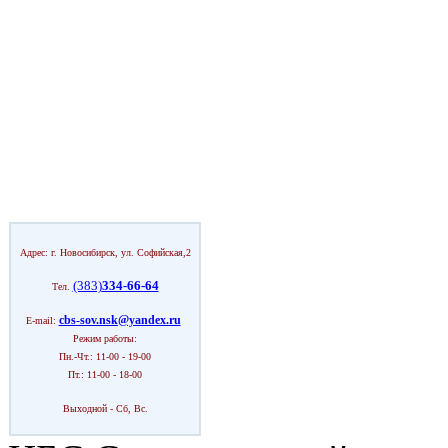
Адрес: г. Новосибирск, ул. Софийская,2
(383)
334-66-64
Тел.
cbs-sov.nsk@yandex.ru
E-mail:
Режим работы:
Пн.-Чт.: 11-00 - 19-00
Пт.: 11-00 - 18-00
Выходной - Сб, Вс.