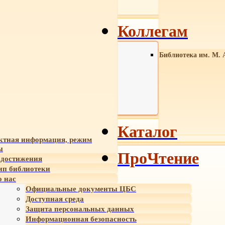
Коллегам
Библиотека им. М. 
Каталог
ктная информация, режим
ы
ПроЧтение
достижения
ип библиотеки
 нас
Официальные документы ЦБС
Доступная среда
Защита персональных данных
Информационная безопасность