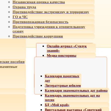
Независимая оценка качества
Охрана труда
Противодействие экстремизму и терроризму
ГО и ЧС
Противопожарная безопасность
Подготовка учреждения к отопительному
сезону
Противодействие коррупции
Онлайн-журнал «Сундук
знаний»
Медиа-викторины
еские пособия
 памятные
Календари памятных
дат
Литературные юбилеи
Календари знаменательных дат района
Календарь знаменательных дат на
месяц
БД «Мой край»
Виртуальная выставка «Советский