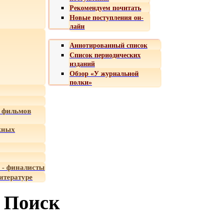
Рекомендуем почитать
Новые поступления он-
лайн
Аннотированный список
Список периодических
изданий
Обзор «У журнальной
полки»
 фильмов
жных
 - финалисты
итературе
Поиск