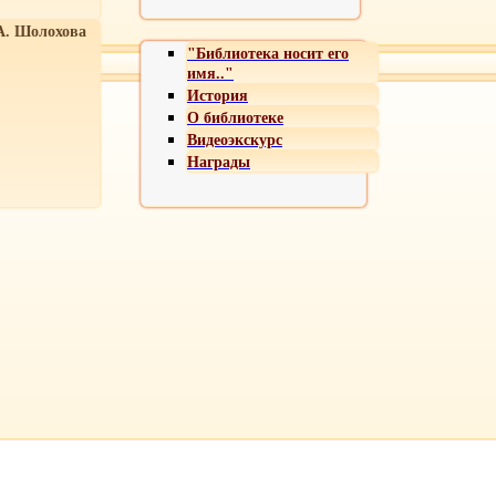
А. Шолохова
"Библиотека носит его
имя.."
История
О библиотеке
Видеоэкскурс
Награды