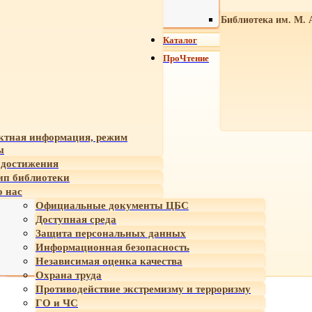
Библиотека им. М. 
Каталог
ПроЧтение
ктная информация, режим
ы
достижения
ип библиотеки
 нас
Официальные документы ЦБС
Доступная среда
Защита персональных данных
Информационная безопасность
Независимая оценка качества
Охрана труда
Противодействие экстремизму и терроризму
ГО и ЧС