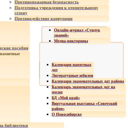
Противопожарная безопасность
Подготовка учреждения к отопительному
сезону
Противодействие коррупции
Онлайн-журнал «Сундук
знаний»
Медиа-викторины
еские пособия
 памятные
Календари памятных
дат
Литературные юбилеи
Календари знаменательных дат района
Календарь знаменательных дат на
месяц
БД «Мой край»
Виртуальная выставка «Советский
район»
О Новосибирске
а библиотеки