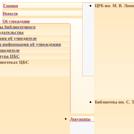
Главная
ЦРБ им. М. В. Ломо
Новости
Об учреждении
ы библиотечного
одательства
ния об учредителе
 информация об учреждении
оводителе
тура ЦБС
лиотеках ЦБС
Библиотека им. С. 
Документы