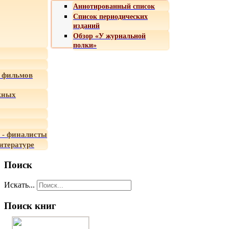
Аннотированный список
Список периодических
изданий
Обзор «У журнальной
полки»
 фильмов
жных
 - финалисты
итературе
Поиск
Искать...
Поиск книг