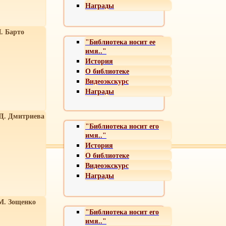
Награды
. Барто
"Библиотека носит ее
имя.."
История
О библиотеке
Видеоэкскурс
Награды
 Д. Дмитриева
"Библиотека носит его
имя.."
История
О библиотеке
Видеоэкскурс
Награды
М. Зощенко
"Библиотека носит его
имя.."