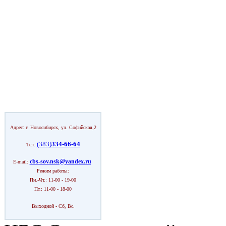
Адрес: г. Новосибирск, ул. Софийская,2
(383)
334-66-64
Тел.
cbs-sov.nsk@yandex.ru
E-mail:
Режим работы:
Пн.-Чт.: 11-00 - 19-00
Пт.: 11-00 - 18-00
Выходной - Сб, Вс.