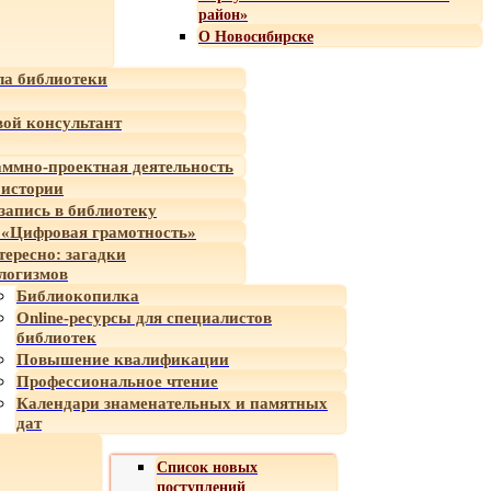
район»
О Новосибирске
а библиотеки
ой консультант
ммно-проектная деятельность
 истории
-запись в библиотеку
«Цифровая грамотность»
тересно: загадки
логизмов
Библиокопилка
Online-ресурсы для специалистов
библиотек
Повышение квалификации
Профессиональное чтение
Календари знаменательных и памятных
дат
Список новых
поступлений