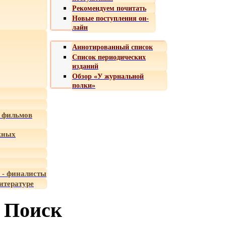
Рекомендуем почитать
Новые поступления он-
лайн
Аннотированный список
Список периодических
изданий
Обзор «У журнальной
полки»
 фильмов
жных
 - финалисты
итературе
Поиск