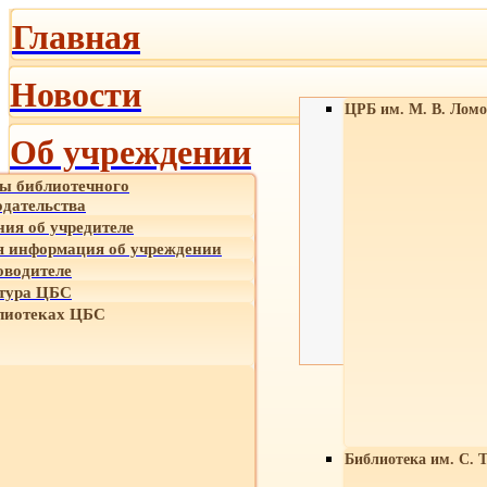
Главная
Новости
ЦРБ им. М. В. Ломо
Об учреждении
ы библиотечного
одательства
ния об учредителе
 информация об учреждении
оводителе
тура ЦБС
лиотеках ЦБС
Библиотека им. С. 