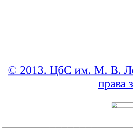
© 2013. ЦбС им. М. В. Л
права
______________________