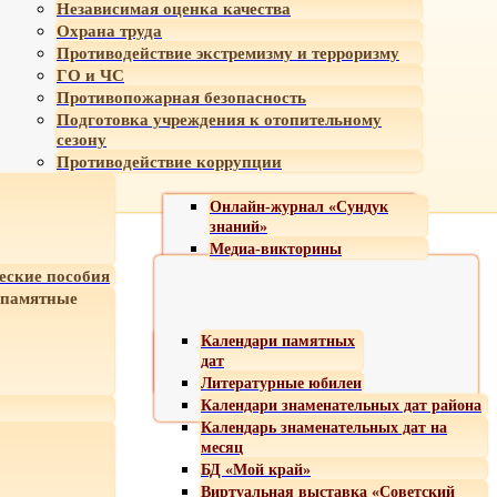
Независимая оценка качества
Охрана труда
Противодействие экстремизму и терроризму
ГО и ЧС
Противопожарная безопасность
Подготовка учреждения к отопительному
сезону
Противодействие коррупции
Онлайн-журнал «Сундук
знаний»
Медиа-викторины
еские пособия
 памятные
Календари памятных
дат
Литературные юбилеи
Календари знаменательных дат района
Календарь знаменательных дат на
месяц
БД «Мой край»
Виртуальная выставка «Советский