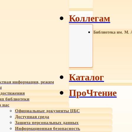
Коллегам
Библиотека им. М. 
Каталог
ктная информация, режим
ы
ПроЧтение
достижения
ип библиотеки
 нас
Официальные документы ЦБС
Доступная среда
Защита персональных данных
Информационная безопасность