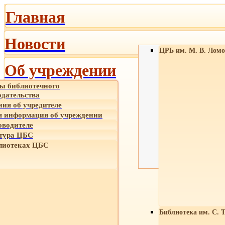
Главная
Новости
ЦРБ им. М. В. Ломо
Об учреждении
ы библиотечного
одательства
ния об учредителе
 информация об учреждении
оводителе
тура ЦБС
лиотеках ЦБС
Библиотека им. С. 