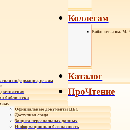
Коллегам
Библиотека им. М. 
Каталог
ктная информация, режим
ы
ПроЧтение
достижения
ип библиотеки
 нас
Официальные документы ЦБС
Доступная среда
Защита персональных данных
Информационная безопасность