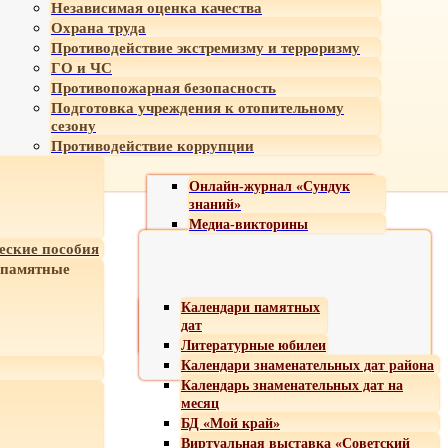
Независимая оценка качества
Охрана труда
Противодействие экстремизму и терроризму
ГО и ЧС
Противопожарная безопасность
Подготовка учреждения к отопительному
сезону
Противодействие коррупции
Онлайн-журнал «Сундук
знаний»
Медиа-викторины
еские пособия
 памятные
Календари памятных
дат
Литературные юбилеи
Календари знаменательных дат района
Календарь знаменательных дат на
месяц
БД «Мой край»
Виртуальная выставка «Советский