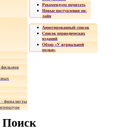
Рекомендуем почитать
Новые поступления он-
лайн
Аннотированный список
Список периодических
изданий
Обзор «У журнальной
полки»
 фильмов
жных
 - финалисты
итературе
Поиск