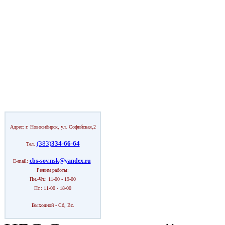
Адрес: г. Новосибирск, ул. Софийская,2
(383)
334-66-64
Тел.
cbs-sov.nsk@yandex.ru
E-mail:
Режим работы:
Пн.-Чт.: 11-00 - 19-00
Пт.: 11-00 - 18-00
Выходной - Сб, Вс.