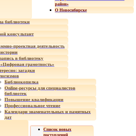
район»
О Новосибирске
а библиотеки
ой консультант
ммно-проектная деятельность
 истории
-запись в библиотеку
«Цифровая грамотность»
тересно: загадки
логизмов
Библиокопилка
Online-ресурсы для специалистов
библиотек
Повышение квалификации
Профессиональное чтение
Календари знаменательных и памятных
дат
Список новых
поступлений