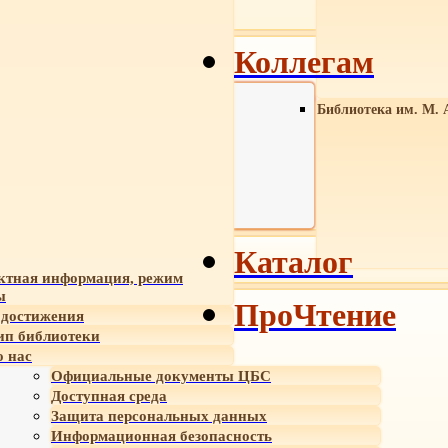
Коллегам
Библиотека им. М. 
Каталог
ктная информация, режим
ы
ПроЧтение
достижения
ип библиотеки
 нас
Официальные документы ЦБС
Доступная среда
Защита персональных данных
Информационная безопасность