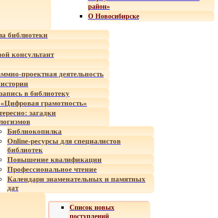
район»
О Новосибирске
а библиотеки
ой консультант
ммно-проектная деятельность
 истории
-запись в библиотеку
«Цифровая грамотность»
тересно: загадки
логизмов
Библиокопилка
Online-ресурсы для специалистов
библиотек
Повышение квалификации
Профессиональное чтение
Календари знаменательных и памятных
дат
Список новых
поступлений