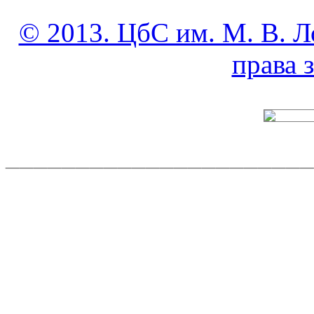
© 2013. ЦбС им. М. В. Л
права
______________________