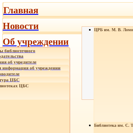
Главная
Новости
ЦРБ им. М. В. Ломо
Об учреждении
ы библиотечного
одательства
ния об учредителе
 информация об учреждении
оводителе
тура ЦБС
лиотеках ЦБС
Библиотека им. С. 