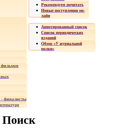
Рекомендуем почитать
Новые поступления он-
лайн
Аннотированный список
Список периодических
изданий
Обзор «У журнальной
полки»
 фильмов
жных
 - финалисты
итературе
Поиск