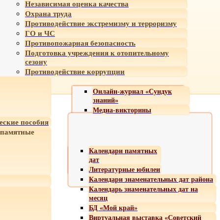
Независимая оценка качества
Охрана труда
Противодействие экстремизму и терроризму
ГО и ЧС
Противопожарная безопасность
Подготовка учреждения к отопительному
сезону
Противодействие коррупции
Онлайн-журнал «Сундук
знаний»
Медиа-викторины
еские пособия
 памятные
Календари памятных
дат
Литературные юбилеи
Календари знаменательных дат района
Календарь знаменательных дат на
месяц
БД «Мой край»
Виртуальная выставка «Советский