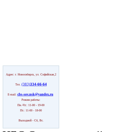
Адрес: г. Новосибирск, ул. Софийская,2
(383)
334-66-64
Тел.
cbs-sov.nsk@yandex.ru
E-mail:
Режим работы:
Пн.-Чт.: 11-00 - 19-00
Пт.: 11-00 - 18-00
Выходной - Сб, Вс.