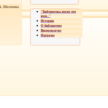
А. Шолохова
"Библиотека носит его
имя.."
История
О библиотеке
Видеоэкскурс
Награды