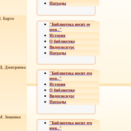
Награды
. Барто
"Библиотека носит ее
имя.."
История
О библиотеке
Видеоэкскурс
Награды
 Д. Дмитриева
"Библиотека носит его
имя.."
История
О библиотеке
Видеоэкскурс
Награды
М. Зощенко
"Библиотека носит его
имя.."