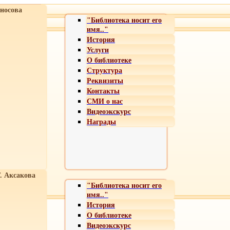
носова
"Библиотека носит его
имя.."
История
Услуги
О библиотеке
Структура
Реквизиты
Контакты
СМИ о нас
Видеоэкскурс
Награды
Т. Аксакова
"Библиотека носит его
имя.."
История
О библиотеке
Видеоэкскурс