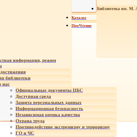
Библиотека им. М. 
Каталог
ПроЧтение
ктная информация, режим
ы
достижения
ип библиотеки
 нас
Официальные документы ЦБС
Доступная среда
Защита персональных данных
Информационная безопасность
Независимая оценка качества
Охрана труда
Противодействие экстремизму и терроризму
ГО и ЧС