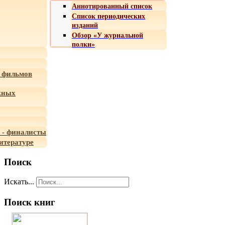
Аннотированный список
Список периодических
изданий
Обзор «У журнальной
полки»
 фильмов
жных
 - финалисты
итературе
Поиск
Искать...
Поиск книг