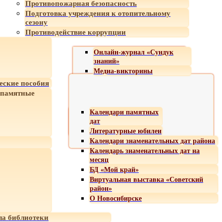
Противопожарная безопасность
Подготовка учреждения к отопительному
сезону
Противодействие коррупции
Онлайн-журнал «Сундук
знаний»
Медиа-викторины
еские пособия
 памятные
Календари памятных
дат
Литературные юбилеи
Календари знаменательных дат района
Календарь знаменательных дат на
месяц
БД «Мой край»
Виртуальная выставка «Советский
район»
О Новосибирске
а библиотеки