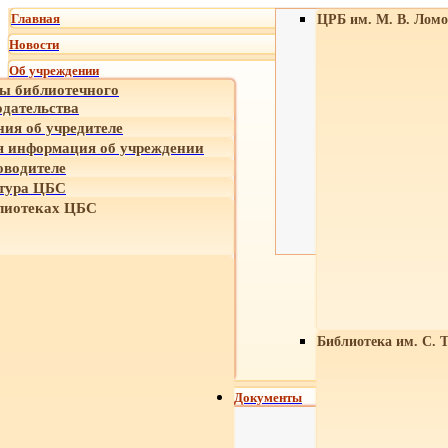
Главная
ЦРБ им. М. В. Ломо
Новости
Об учреждении
ы библиотечного
одательства
ния об учредителе
 информация об учреждении
оводителе
тура ЦБС
лиотеках ЦБС
Библиотека им. С. 
Документы