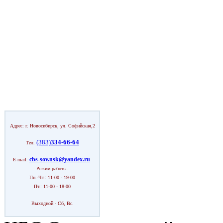
Адрес: г. Новосибирск, ул. Софийская,2
(383)
334-66-64
Тел.
cbs-sov.nsk@yandex.ru
E-mail:
Режим работы:
Пн.-Чт.: 11-00 - 19-00
Пт.: 11-00 - 18-00
Выходной - Сб, Вс.