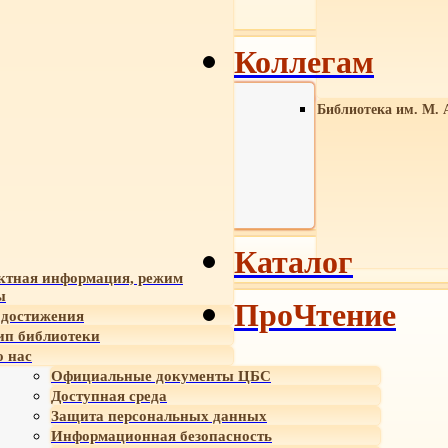
Коллегам
Библиотека им. М. 
Каталог
ктная информация, режим
ы
ПроЧтение
достижения
ип библиотеки
 нас
Официальные документы ЦБС
Доступная среда
Защита персональных данных
Информационная безопасность