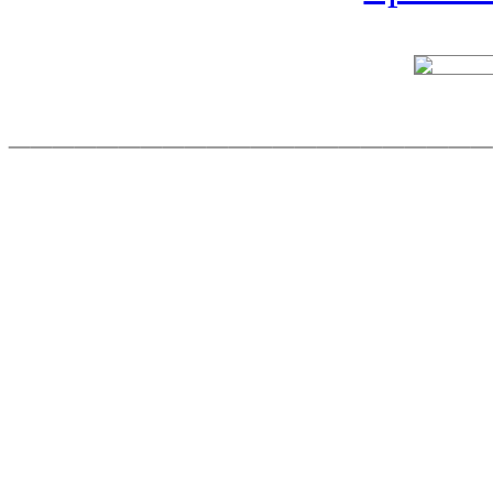
______________________