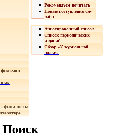
Рекомендуем почитать
Новые поступления он-
лайн
Аннотированный список
Список периодических
изданий
Обзор «У журнальной
полки»
 фильмов
жных
 - финалисты
итературе
Поиск