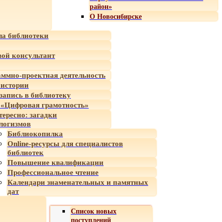
район»
О Новосибирске
а библиотеки
ой консультант
ммно-проектная деятельность
 истории
-запись в библиотеку
«Цифровая грамотность»
тересно: загадки
логизмов
Библиокопилка
Online-ресурсы для специалистов
библиотек
Повышение квалификации
Профессиональное чтение
Календари знаменательных и памятных
дат
Список новых
поступлений