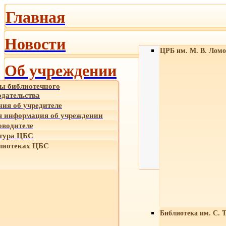
Главная
Новости
ЦРБ им. М. В. Ломо
Об учреждении
ы библиотечного
одательства
ния об учредителе
 информация об учреждении
оводителе
тура ЦБС
лиотеках ЦБС
Библиотека им. С. 