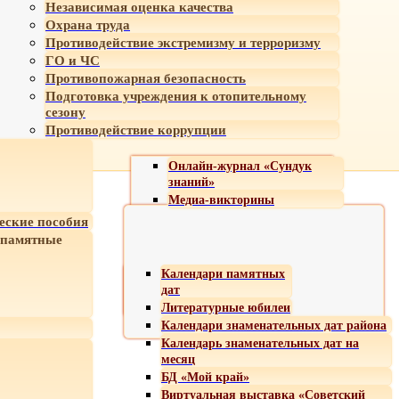
Независимая оценка качества
Охрана труда
Противодействие экстремизму и терроризму
ГО и ЧС
Противопожарная безопасность
Подготовка учреждения к отопительному
сезону
Противодействие коррупции
Онлайн-журнал «Сундук
знаний»
Медиа-викторины
еские пособия
 памятные
Календари памятных
дат
Литературные юбилеи
Календари знаменательных дат района
Календарь знаменательных дат на
месяц
БД «Мой край»
Виртуальная выставка «Советский