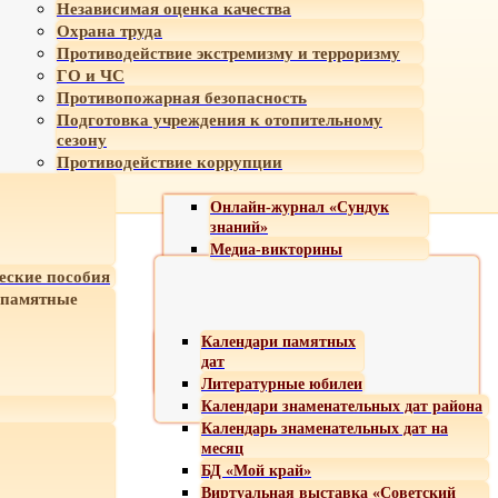
Независимая оценка качества
Охрана труда
Противодействие экстремизму и терроризму
ГО и ЧС
Противопожарная безопасность
Подготовка учреждения к отопительному
сезону
Противодействие коррупции
Онлайн-журнал «Сундук
знаний»
Медиа-викторины
еские пособия
 памятные
Календари памятных
дат
Литературные юбилеи
Календари знаменательных дат района
Календарь знаменательных дат на
месяц
БД «Мой край»
Виртуальная выставка «Советский