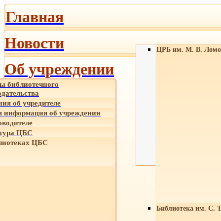
Главная
Новости
ЦРБ им. М. В. Ломо
Об учреждении
ы библиотечного
одательства
ния об учредителе
 информация об учреждении
оводителе
тура ЦБС
лиотеках ЦБС
Библиотека им. С. 