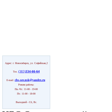
Адрес: г. Новосибирск, ул. Софийская,2
(383)
334-66-64
Тел.
cbs-sov.nsk@yandex.ru
E-mail:
Режим работы:
Пн.-Чт.: 11-00 - 19-00
Пт.: 11-00 - 18-00
Выходной - Сб, Вс.