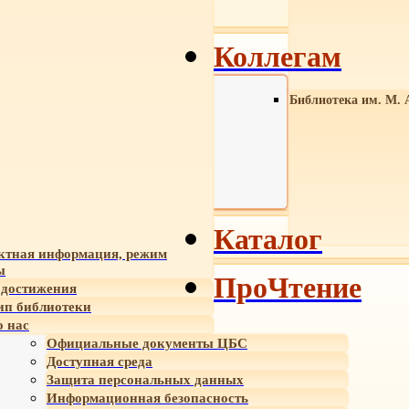
Коллегам
Библиотека им. М. 
Каталог
ктная информация, режим
ы
ПроЧтение
достижения
ип библиотеки
 нас
Официальные документы ЦБС
Доступная среда
Защита персональных данных
Информационная безопасность