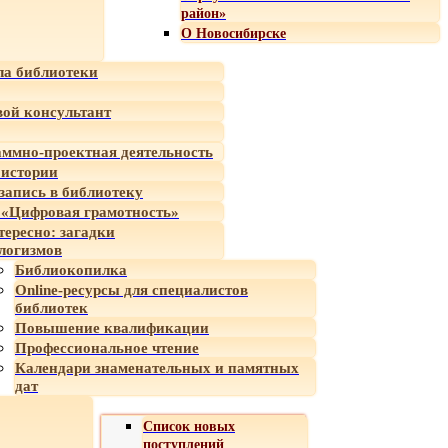
район»
О Новосибирске
а библиотеки
ой консультант
ммно-проектная деятельность
 истории
-запись в библиотеку
«Цифровая грамотность»
тересно: загадки
логизмов
Библиокопилка
Online-ресурсы для специалистов
библиотек
Повышение квалификации
Профессиональное чтение
Календари знаменательных и памятных
дат
Список новых
поступлений