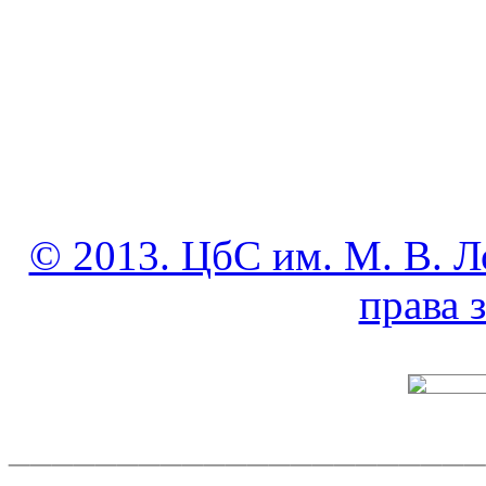
© 2013. ЦбС им. М. В. Л
права
______________________