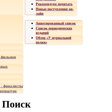
Рекомендуем почитать
Новые поступления он-
лайн
Аннотированный список
Список периодических
изданий
Обзор «У журнальной
полки»
 фильмов
жных
 - финалисты
итературе
Поиск