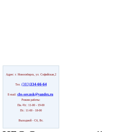
Адрес: г. Новосибирск, ул. Софийская,2
(383)
334-66-64
Тел.
cbs-sov.nsk@yandex.ru
E-mail:
Режим работы:
Пн.-Чт.: 11-00 - 19-00
Пт.: 11-00 - 18-00
Выходной - Сб, Вс.