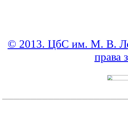
© 2013. ЦбС им. М. В. Л
права
______________________