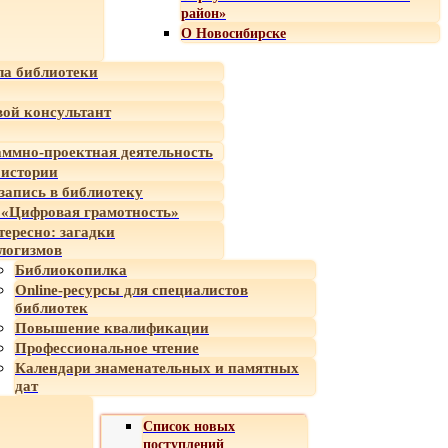
район»
О Новосибирске
а библиотеки
ой консультант
ммно-проектная деятельность
 истории
-запись в библиотеку
«Цифровая грамотность»
тересно: загадки
логизмов
Библиокопилка
Online-ресурсы для специалистов
библиотек
Повышение квалификации
Профессиональное чтение
Календари знаменательных и памятных
дат
Список новых
поступлений