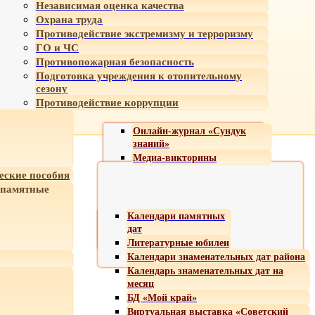
Независимая оценка качества
Охрана труда
Противодействие экстремизму и терроризму
ГО и ЧС
Противопожарная безопасность
Подготовка учреждения к отопительному
сезону
Противодействие коррупции
Онлайн-журнал «Сундук
знаний»
Медиа-викторины
еские пособия
 памятные
Календари памятных
дат
Литературные юбилеи
Календари знаменательных дат района
Календарь знаменательных дат на
месяц
БД «Мой край»
Виртуальная выставка «Советский