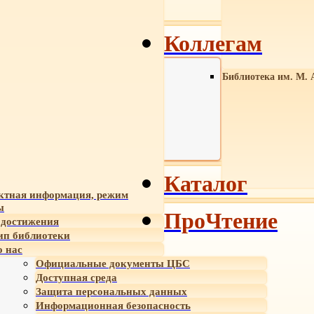
Коллегам
Библиотека им. М. 
Каталог
ктная информация, режим
ы
ПроЧтение
достижения
ип библиотеки
 нас
Официальные документы ЦБС
Доступная среда
Защита персональных данных
Информационная безопасность