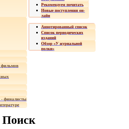
Рекомендуем почитать
Новые поступления он-
лайн
Аннотированный список
Список периодических
изданий
Обзор «У журнальной
полки»
 фильмов
жных
 - финалисты
итературе
Поиск