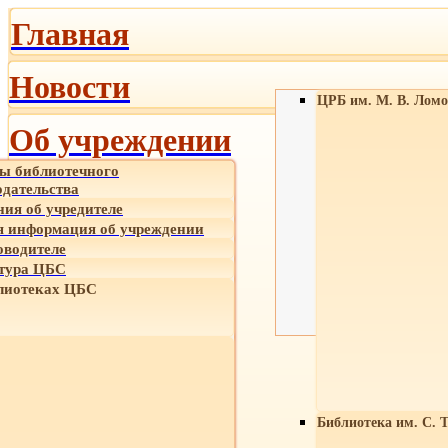
Главная
Новости
ЦРБ им. М. В. Ломо
Об учреждении
ы библиотечного
одательства
ния об учредителе
 информация об учреждении
оводителе
тура ЦБС
лиотеках ЦБС
Библиотека им. С. 