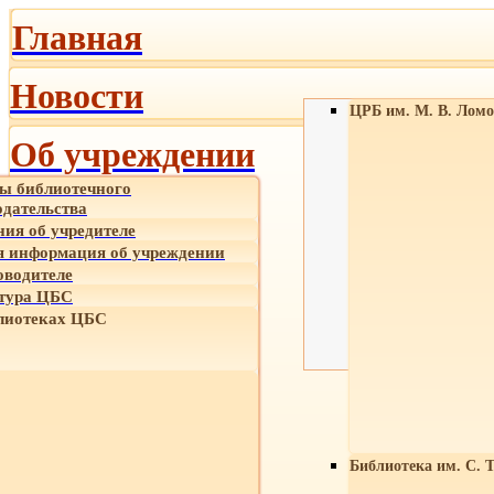
Главная
Новости
ЦРБ им. М. В. Ломо
Об учреждении
ы библиотечного
одательства
ния об учредителе
 информация об учреждении
оводителе
тура ЦБС
лиотеках ЦБС
Библиотека им. С. 