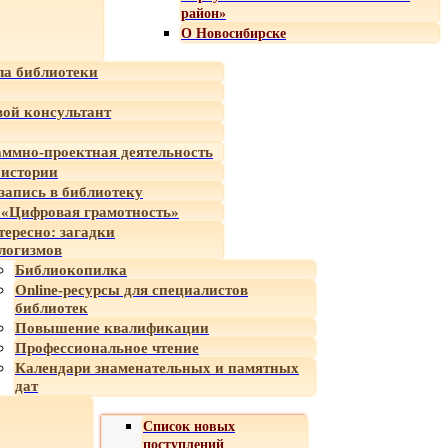
район»
О Новосибирске
а библиотеки
ой консультант
ммно-проектная деятельность
 истории
-запись в библиотеку
«Цифровая грамотность»
тересно: загадки
логизмов
Библиокопилка
Online-ресурсы для специалистов
библиотек
Повышение квалификации
Профессиональное чтение
Календари знаменательных и памятных
дат
Список новых
поступлений