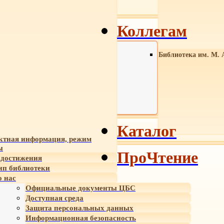
Коллегам
Библиотека им. М. 
Каталог
ктная информация, режим
ы
ПроЧтение
достижения
ип библиотеки
 нас
Официальные документы ЦБС
Доступная среда
Защита персональных данных
Информационная безопасность