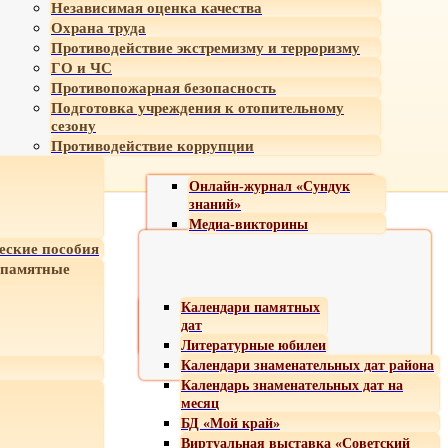
Независимая оценка качества
Охрана труда
Противодействие экстремизму и терроризму
ГО и ЧС
Противопожарная безопасность
Подготовка учреждения к отопительному
сезону
Противодействие коррупции
Онлайн-журнал «Сундук
знаний»
Медиа-викторины
еские пособия
 памятные
Календари памятных
дат
Литературные юбилеи
Календари знаменательных дат района
Календарь знаменательных дат на
месяц
БД «Мой край»
Виртуальная выставка «Советский