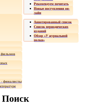
Рекомендуем почитать
Новые поступления он-
лайн
Аннотированный список
Список периодических
изданий
Обзор «У журнальной
полки»
 фильмов
жных
 - финалисты
итературе
Поиск