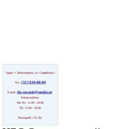
Адрес: г. Новосибирск, ул. Софийская,2
(383)
334-66-64
Тел.
cbs-sov.nsk@yandex.ru
E-mail:
Режим работы:
Пн.-Чт.: 11-00 - 19-00
Пт.: 11-00 - 18-00
Выходной - Сб, Вс.