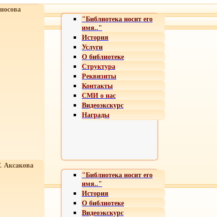
носова
"Библиотека носит его
имя.."
История
Услуги
О библиотеке
Структура
Реквизиты
Контакты
СМИ о нас
Видеоэкскурс
Награды
Т. Аксакова
"Библиотека носит его
имя.."
История
О библиотеке
Видеоэкскурс