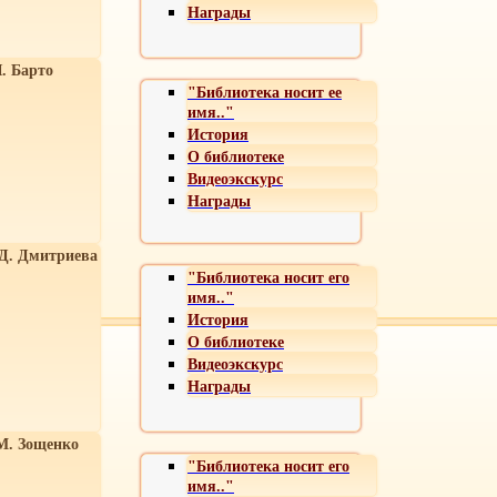
Награды
. Барто
"Библиотека носит ее
имя.."
История
О библиотеке
Видеоэкскурс
Награды
 Д. Дмитриева
"Библиотека носит его
имя.."
История
О библиотеке
Видеоэкскурс
Награды
М. Зощенко
"Библиотека носит его
имя.."