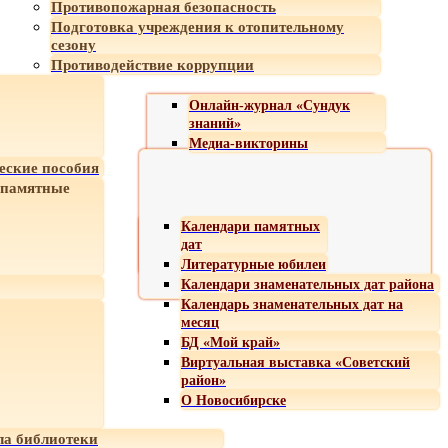
Противопожарная безопасность
Подготовка учреждения к отопительному
сезону
Противодействие коррупции
Онлайн-журнал «Сундук
знаний»
Медиа-викторины
еские пособия
 памятные
Календари памятных
дат
Литературные юбилеи
Календари знаменательных дат района
Календарь знаменательных дат на
месяц
БД «Мой край»
Виртуальная выставка «Советский
район»
О Новосибирске
а библиотеки