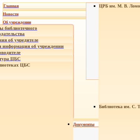
Главная
ЦРБ им. М. В. Ломо
Новости
Об учреждении
ы библиотечного
одательства
ния об учредителе
 информация об учреждении
оводителе
тура ЦБС
лиотеках ЦБС
Библиотека им. С. 
Документы