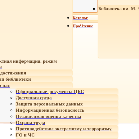
Библиотека им. М. 
Каталог
ПроЧтение
ктная информация, режим
ы
достижения
ип библиотеки
 нас
Официальные документы ЦБС
Доступная среда
Защита персональных данных
Информационная безопасность
Независимая оценка качества
Охрана труда
Противодействие экстремизму и терроризму
ГО и ЧС