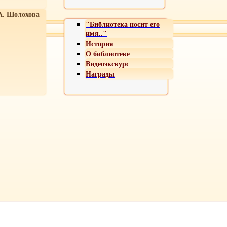
А. Шолохова
"Библиотека носит его
имя.."
История
О библиотеке
Видеоэкскурс
Награды