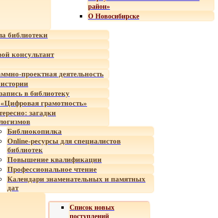
район»
О Новосибирске
а библиотеки
ой консультант
ммно-проектная деятельность
 истории
-запись в библиотеку
«Цифровая грамотность»
тересно: загадки
логизмов
Библиокопилка
Online-ресурсы для специалистов
библиотек
Повышение квалификации
Профессиональное чтение
Календари знаменательных и памятных
дат
Список новых
поступлений