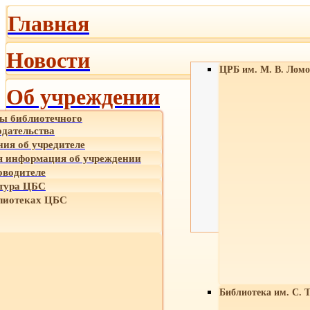
Главная
Новости
ЦРБ им. М. В. Ломо
Об учреждении
ы библиотечного
одательства
ния об учредителе
 информация об учреждении
оводителе
тура ЦБС
лиотеках ЦБС
Библиотека им. С. 