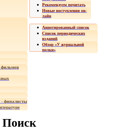
Рекомендуем почитать
Новые поступления он-
лайн
Аннотированный список
Список периодических
изданий
Обзор «У журнальной
полки»
 фильмов
жных
 - финалисты
итературе
Поиск