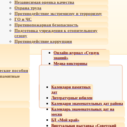
Независимая оценка качества
Охрана труда
Противодействие экстремизму и терроризму
ГО и ЧС
Противопожарная безопасность
Подготовка учреждения к отопительному
сезону
Противодействие коррупции
Онлайн-журнал «Сундук
знаний»
Медиа-викторины
еские пособия
 памятные
Календари памятных
дат
Литературные юбилеи
Календари знаменательных дат района
Календарь знаменательных дат на
месяц
БД «Мой край»
Виртуальная выставка «Советский