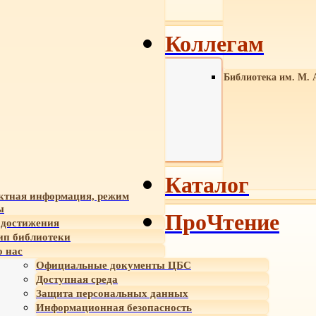
Коллегам
Библиотека им. М. 
Каталог
ктная информация, режим
ы
ПроЧтение
достижения
ип библиотеки
 нас
Официальные документы ЦБС
Доступная среда
Защита персональных данных
Информационная безопасность