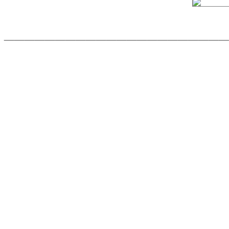
______________________