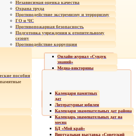
Независимая оценка качества
Охрана труда
Противодействие экстремизму и терроризму
ГО и ЧС
Противопожарная безопасность
Подготовка учреждения к отопительному
сезону
Противодействие коррупции
Онлайн-журнал «Сундук
знаний»
Медиа-викторины
еские пособия
 памятные
Календари памятных
дат
Литературные юбилеи
Календари знаменательных дат района
Календарь знаменательных дат на
месяц
БД «Мой край»
Виртуальная выставка «Советский