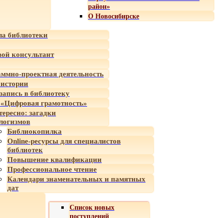
район»
О Новосибирске
а библиотеки
ой консультант
ммно-проектная деятельность
 истории
-запись в библиотеку
«Цифровая грамотность»
тересно: загадки
логизмов
Библиокопилка
Online-ресурсы для специалистов
библиотек
Повышение квалификации
Профессиональное чтение
Календари знаменательных и памятных
дат
Список новых
поступлений