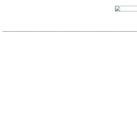
______________________