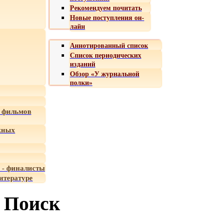
Рекомендуем почитать
Новые поступления он-
лайн
Аннотированный список
Список периодических
изданий
Обзор «У журнальной
полки»
 фильмов
жных
 - финалисты
итературе
Поиск