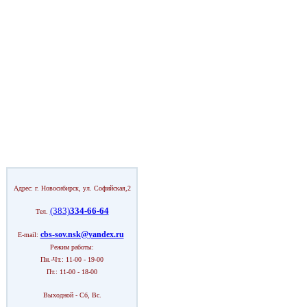
Адрес: г. Новосибирск, ул. Софийская,2
(383)
334-66-64
Тел.
cbs-sov.nsk@yandex.ru
E-mail:
Режим работы:
Пн.-Чт.: 11-00 - 19-00
Пт.: 11-00 - 18-00
Выходной - Сб, Вс.