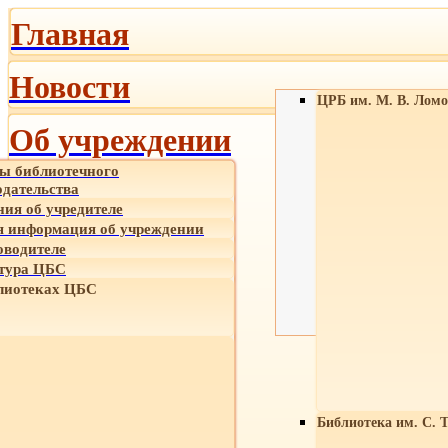
Главная
Новости
ЦРБ им. М. В. Ломо
Об учреждении
ы библиотечного
одательства
ния об учредителе
 информация об учреждении
оводителе
тура ЦБС
лиотеках ЦБС
Библиотека им. С. 