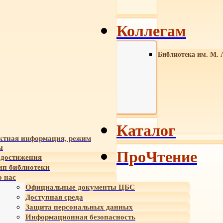
Коллегам
Библиотека им. М. 
Каталог
ктная информация, режим
ы
ПроЧтение
достижения
ип библиотеки
 нас
Официальные документы ЦБС
Доступная среда
Защита персональных данных
Информационная безопасность