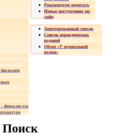
Рекомендуем почитать
Новые поступления он-
лайн
Аннотированный список
Список периодических
изданий
Обзор «У журнальной
полки»
 фильмов
жных
 - финалисты
итературе
Поиск