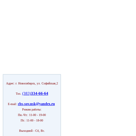
Адрес: г. Новосибирск, ул. Софийская,2
(383)
334-66-64
Тел.
cbs-sov.nsk@yandex.ru
E-mail:
Режим работы:
Пн.-Чт.: 11-00 - 19-00
Пт.: 11-00 - 18-00
Выходной - Сб, Вс.