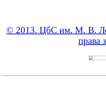
© 2013. ЦбС им. М. В. Л
права
______________________