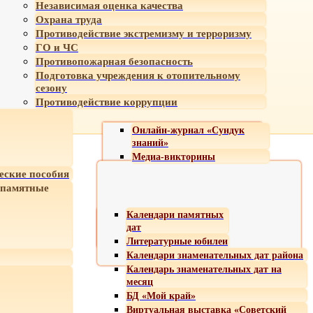
Независимая оценка качества
Охрана труда
Противодействие экстремизму и терроризму
ГО и ЧС
Противопожарная безопасность
Подготовка учреждения к отопительному
сезону
Противодействие коррупции
Онлайн-журнал «Сундук
знаний»
Медиа-викторины
еские пособия
 памятные
Календари памятных
дат
Литературные юбилеи
Календари знаменательных дат района
Календарь знаменательных дат на
месяц
БД «Мой край»
Виртуальная выставка «Советский