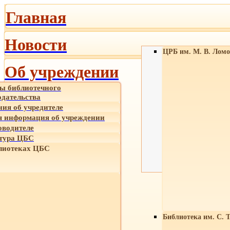
Главная
Новости
ЦРБ им. М. В. Ломо
Об учреждении
ы библиотечного
одательства
ния об учредителе
 информация об учреждении
оводителе
тура ЦБС
лиотеках ЦБС
Библиотека им. С. 