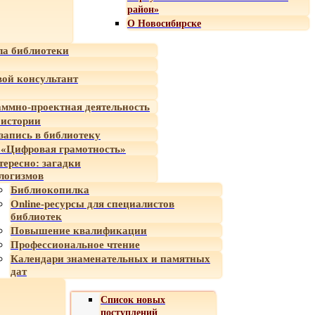
район»
О Новосибирске
а библиотеки
ой консультант
ммно-проектная деятельность
 истории
-запись в библиотеку
«Цифровая грамотность»
тересно: загадки
логизмов
Библиокопилка
Online-ресурсы для специалистов
библиотек
Повышение квалификации
Профессиональное чтение
Календари знаменательных и памятных
дат
Список новых
поступлений