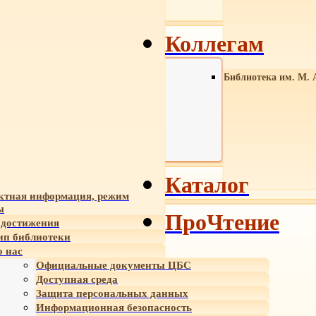
Коллегам
Библиотека им. М. 
Каталог
ктная информация, режим
ы
ПроЧтение
достижения
ип библиотеки
 нас
Официальные документы ЦБС
Доступная среда
Защита персональных данных
Информационная безопасность