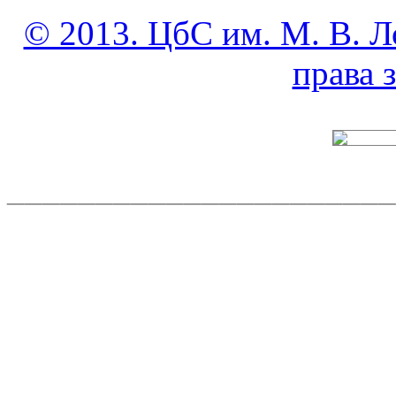
© 2013. ЦбС им. М. В. Л
права
______________________