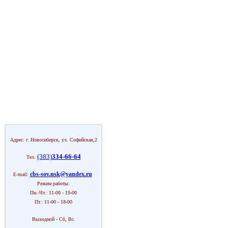
Адрес: г. Новосибирск, ул. Софийская,2
(383)
334-66-64
Тел.
cbs-sov.nsk@yandex.ru
E-mail:
Режим работы:
Пн.-Чт.: 11-00 - 19-00
Пт.: 11-00 - 18-00
Выходной - Сб, Вс.