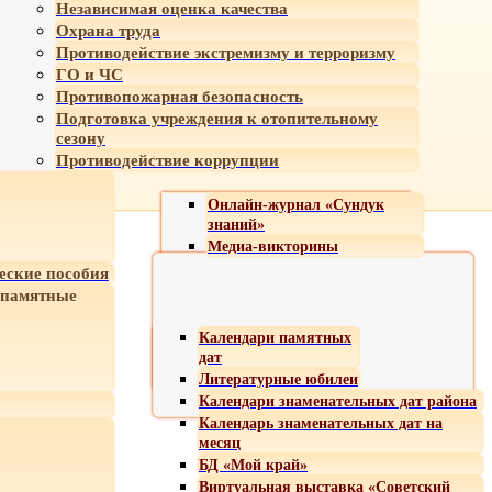
Независимая оценка качества
Охрана труда
Противодействие экстремизму и терроризму
ГО и ЧС
Противопожарная безопасность
Подготовка учреждения к отопительному
сезону
Противодействие коррупции
Онлайн-журнал «Сундук
знаний»
Медиа-викторины
еские пособия
 памятные
Календари памятных
дат
Литературные юбилеи
Календари знаменательных дат района
Календарь знаменательных дат на
месяц
БД «Мой край»
Виртуальная выставка «Советский