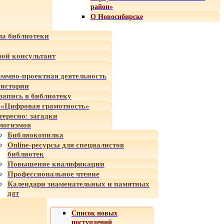
район»
О Новосибирске
а библиотеки
ой консультант
ммно-проектная деятельность
 истории
-запись в библиотеку
«Цифровая грамотность»
тересно: загадки
логизмов
Библиокопилка
Online-ресурсы для специалистов
библиотек
Повышение квалификации
Профессиональное чтение
Календари знаменательных и памятных
дат
Список новых
поступлений