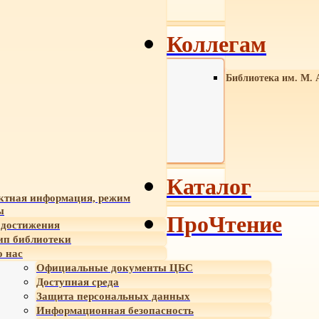
Коллегам
Библиотека им. М. 
Каталог
ктная информация, режим
ы
ПроЧтение
достижения
ип библиотеки
 нас
Официальные документы ЦБС
Доступная среда
Защита персональных данных
Информационная безопасность