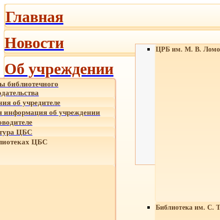
Главная
Новости
ЦРБ им. М. В. Ломо
Об учреждении
ы библиотечного
одательства
ния об учредителе
 информация об учреждении
оводителе
тура ЦБС
лиотеках ЦБС
Библиотека им. С. 