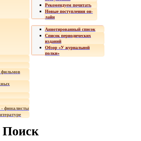
Рекомендуем почитать
Новые поступления он-
лайн
Аннотированный список
Список периодических
изданий
Обзор «У журнальной
полки»
 фильмов
жных
 - финалисты
итературе
Поиск