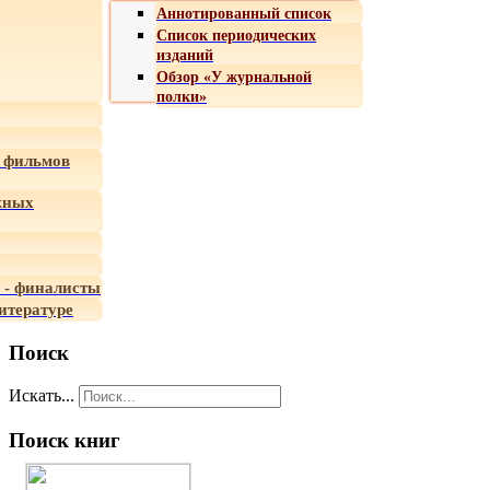
Аннотированный список
Список периодических
изданий
Обзор «У журнальной
полки»
 фильмов
жных
 - финалисты
итературе
Поиск
Искать...
Поиск книг