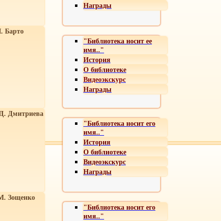
Награды
. Барто
"Библиотека носит ее
имя.."
История
О библиотеке
Видеоэкскурс
Награды
 Д. Дмитриева
"Библиотека носит его
имя.."
История
О библиотеке
Видеоэкскурс
Награды
М. Зощенко
"Библиотека носит его
имя.."