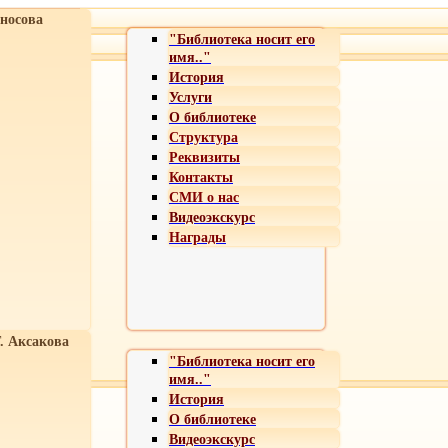
носова
"Библиотека носит его
имя.."
История
Услуги
О библиотеке
Структура
Реквизиты
Контакты
СМИ о нас
Видеоэкскурс
Награды
Т. Аксакова
"Библиотека носит его
имя.."
История
О библиотеке
Видеоэкскурс