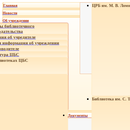
Главная
ЦРБ им. М. В. Ломо
Новости
Об учреждении
ы библиотечного
одательства
ния об учредителе
 информация об учреждении
оводителе
тура ЦБС
лиотеках ЦБС
Библиотека им. С. 
Документы