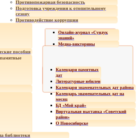
Противопожарная безопасность
Подготовка учреждения к отопительному
сезону
Противодействие коррупции
Онлайн-журнал «Сундук
знаний»
Медиа-викторины
еские пособия
 памятные
Календари памятных
дат
Литературные юбилеи
Календари знаменательных дат района
Календарь знаменательных дат на
месяц
БД «Мой край»
Виртуальная выставка «Советский
район»
О Новосибирске
а библиотеки