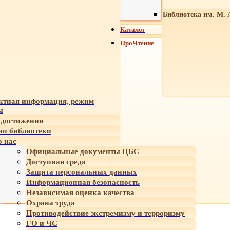
Библиотека им. М. 
Каталог
ПроЧтение
ктная информация, режим
ы
достижения
ип библиотеки
 нас
Официальные документы ЦБС
Доступная среда
Защита персональных данных
Информационная безопасность
Независимая оценка качества
Охрана труда
Противодействие экстремизму и терроризму
ГО и ЧС