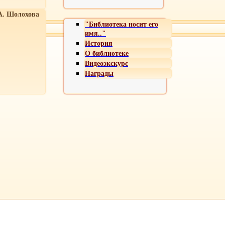
А. Шолохова
"Библиотека носит его
имя.."
История
О библиотеке
Видеоэкскурс
Награды