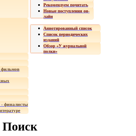
Рекомендуем почитать
Новые поступления он-
лайн
Аннотированный список
Список периодических
изданий
Обзор «У журнальной
полки»
 фильмов
жных
 - финалисты
итературе
Поиск