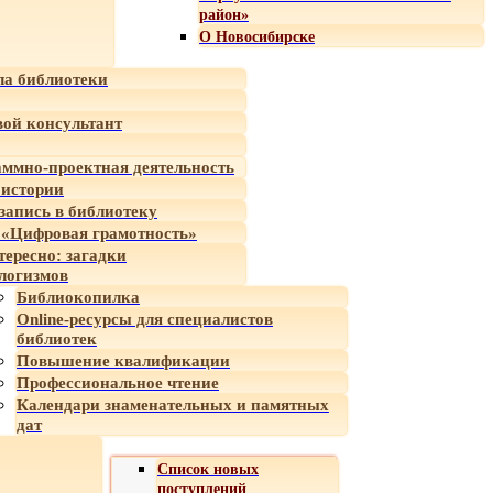
район»
О Новосибирске
а библиотеки
ой консультант
ммно-проектная деятельность
 истории
-запись в библиотеку
«Цифровая грамотность»
тересно: загадки
логизмов
Библиокопилка
Online-ресурсы для специалистов
библиотек
Повышение квалификации
Профессиональное чтение
Календари знаменательных и памятных
дат
Список новых
поступлений