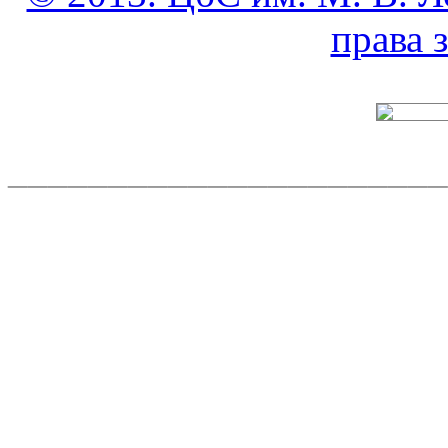
права
______________________