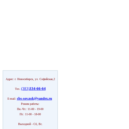
Адрес: г. Новосибирск, ул. Софийская,2
(383)
334-66-64
Тел.
cbs-sov.nsk@yandex.ru
E-mail:
Режим работы:
Пн.-Чт.: 11-00 - 19-00
Пт.: 11-00 - 18-00
Выходной - Сб, Вс.