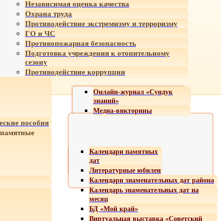
Независимая оценка качества
Охрана труда
Противодействие экстремизму и терроризму
ГО и ЧС
Противопожарная безопасность
Подготовка учреждения к отопительному
сезону
Противодействие коррупции
Онлайн-журнал «Сундук
знаний»
Медиа-викторины
еские пособия
 памятные
Календари памятных
дат
Литературные юбилеи
Календари знаменательных дат района
Календарь знаменательных дат на
месяц
БД «Мой край»
Виртуальная выставка «Советский