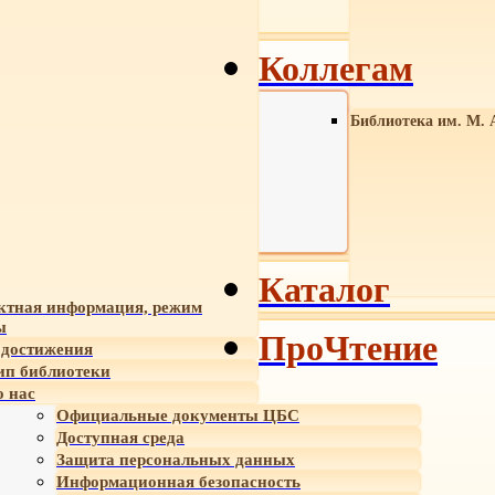
Коллегам
Библиотека им. М. 
Каталог
ктная информация, режим
ы
ПроЧтение
достижения
ип библиотеки
 нас
Официальные документы ЦБС
Доступная среда
Защита персональных данных
Информационная безопасность