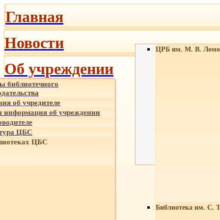
Главная
Новости
ЦРБ им. М. В. Ломо
Об учреждении
ы библиотечного
одательства
ния об учредителе
 информация об учреждении
оводителе
тура ЦБС
лиотеках ЦБС
Библиотека им. С. 