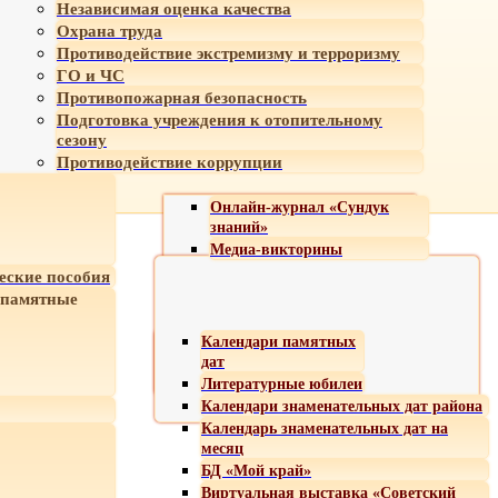
Независимая оценка качества
Охрана труда
Противодействие экстремизму и терроризму
ГО и ЧС
Противопожарная безопасность
Подготовка учреждения к отопительному
сезону
Противодействие коррупции
Онлайн-журнал «Сундук
знаний»
Медиа-викторины
еские пособия
 памятные
Календари памятных
дат
Литературные юбилеи
Календари знаменательных дат района
Календарь знаменательных дат на
месяц
БД «Мой край»
Виртуальная выставка «Советский