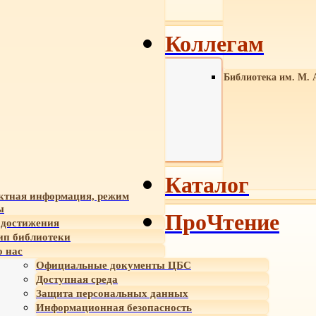
Коллегам
Библиотека им. М. 
Каталог
ктная информация, режим
ы
ПроЧтение
достижения
ип библиотеки
 нас
Официальные документы ЦБС
Доступная среда
Защита персональных данных
Информационная безопасность