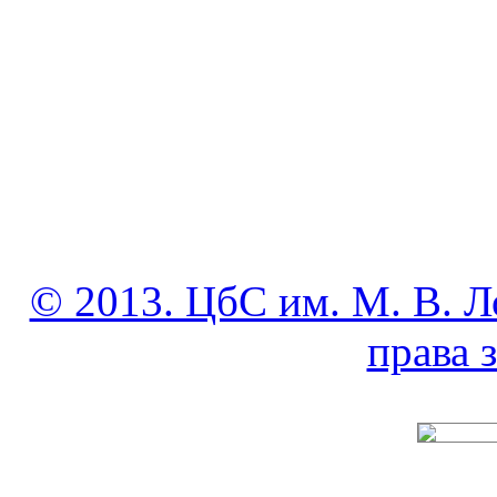
© 2013. ЦбС им. М. В. Л
права
______________________