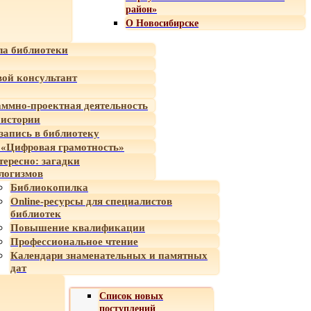
район»
О Новосибирске
а библиотеки
ой консультант
ммно-проектная деятельность
 истории
-запись в библиотеку
«Цифровая грамотность»
тересно: загадки
логизмов
Библиокопилка
Online-ресурсы для специалистов
библиотек
Повышение квалификации
Профессиональное чтение
Календари знаменательных и памятных
дат
Список новых
поступлений