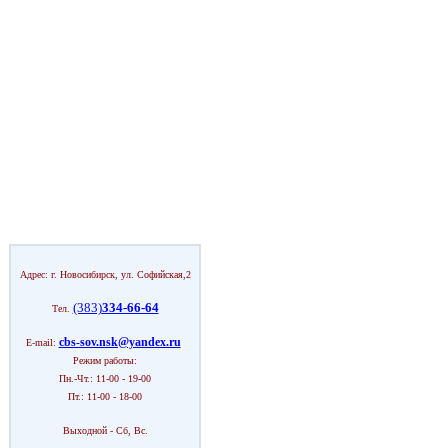
Адрес: г. Новосибирск, ул. Софийская,2
(383)
334-66-64
Тел.
cbs-sov.nsk@yandex.ru
E-mail:
Режим работы:
Пн.-Чт.: 11-00 - 19-00
Пт.: 11-00 - 18-00
Выходной - Сб, Вс.