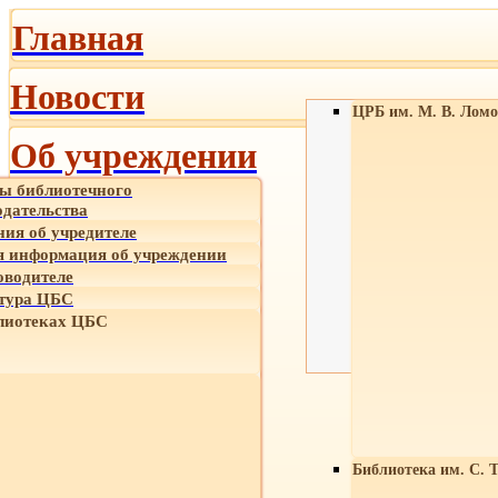
Главная
Новости
ЦРБ им. М. В. Ломо
Об учреждении
ы библиотечного
одательства
ния об учредителе
 информация об учреждении
оводителе
тура ЦБС
лиотеках ЦБС
Библиотека им. С. 