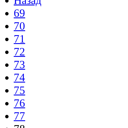
Назад
69
70
71
72
73
74
75
76
77