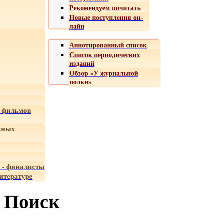
Рекомендуем почитать
Новые поступления он-
лайн
Аннотированный список
Список периодических
изданий
Обзор «У журнальной
полки»
 фильмов
жных
 - финалисты
итературе
Поиск