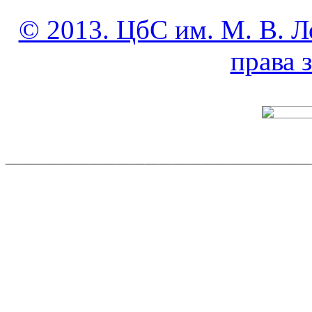
© 2013. ЦбС им. М. В. Л
права
______________________