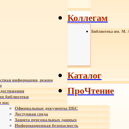
Коллегам
Библиотека им. М. 
Каталог
ктная информация, режим
ы
ПроЧтение
достижения
ип библиотеки
 нас
Официальные документы ЦБС
Доступная среда
Защита персональных данных
Информационная безопасность