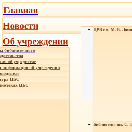
Главная
Новости
ЦРБ им. М. В. Ломо
Об учреждении
ы библиотечного
одательства
ния об учредителе
 информация об учреждении
оводителе
тура ЦБС
лиотеках ЦБС
Библиотека им. С. 