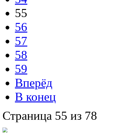
55
56
57
58
59
Вперёд
В конец
Страница 55 из 78