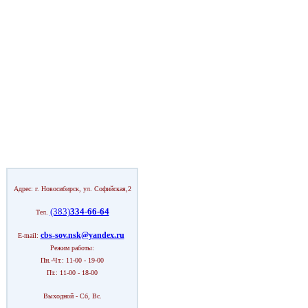
Адрес: г. Новосибирск, ул. Софийская,2
(383)
334-66-64
Тел.
cbs-sov.nsk@yandex.ru
E-mail:
Режим работы:
Пн.-Чт.: 11-00 - 19-00
Пт.: 11-00 - 18-00
Выходной - Сб, Вс.