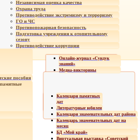
Независимая оценка качества
Охрана труда
Противодействие экстремизму и терроризму
ГО и ЧС
Противопожарная безопасность
Подготовка учреждения к отопительному
сезону
Противодействие коррупции
Онлайн-журнал «Сундук
знаний»
Медиа-викторины
еские пособия
 памятные
Календари памятных
дат
Литературные юбилеи
Календари знаменательных дат района
Календарь знаменательных дат на
месяц
БД «Мой край»
Виртуальная выставка «Советский