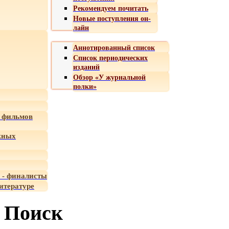
Рекомендуем почитать
Новые поступления он-
лайн
Аннотированный список
Список периодических
изданий
Обзор «У журнальной
полки»
 фильмов
жных
 - финалисты
итературе
Поиск