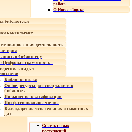
район»
О Новосибирске
а библиотеки
ой консультант
ммно-проектная деятельность
 истории
-запись в библиотеку
«Цифровая грамотность»
тересно: загадки
логизмов
Библиокопилка
Online-ресурсы для специалистов
библиотек
Повышение квалификации
Профессиональное чтение
Календари знаменательных и памятных
дат
Список новых
поступлений