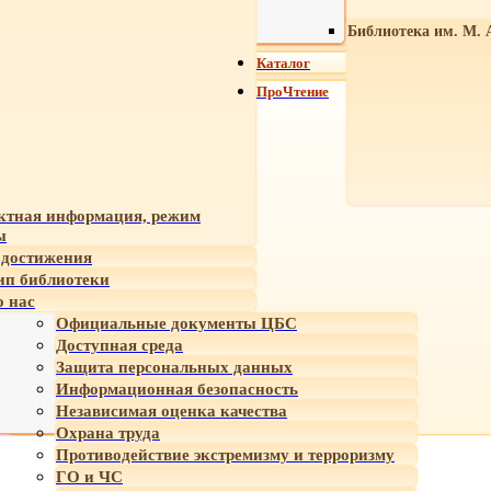
Библиотека им. М. 
Каталог
ПроЧтение
ктная информация, режим
ы
достижения
ип библиотеки
 нас
Официальные документы ЦБС
Доступная среда
Защита персональных данных
Информационная безопасность
Независимая оценка качества
Охрана труда
Противодействие экстремизму и терроризму
ГО и ЧС