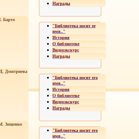
Награды
. Барто
"Библиотека носит ее
имя.."
История
О библиотеке
Видеоэкскурс
Награды
 Д. Дмитриева
"Библиотека носит его
имя.."
История
О библиотеке
Видеоэкскурс
Награды
М. Зощенко
"Библиотека носит его
имя.."