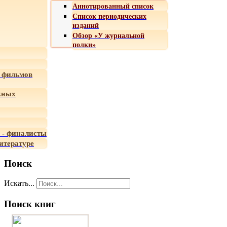
Аннотированный список
Список периодических
изданий
Обзор «У журнальной
полки»
 фильмов
жных
 - финалисты
итературе
Поиск
Искать...
Поиск книг