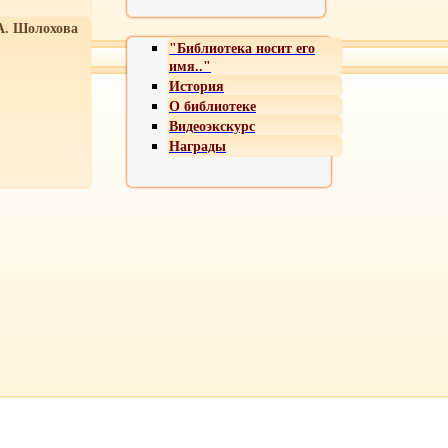
А. Шолохова
"Библиотека носит его
имя.."
История
О библиотеке
Видеоэкскурс
Награды