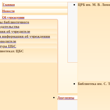
Главная
ЦРБ им. М. В. Ломо
Новости
Об учреждении
ы библиотечного
одательства
ния об учредителе
 информация об учреждении
оводителе
тура ЦБС
лиотеках ЦБС
Библиотека им. С. 
Документы