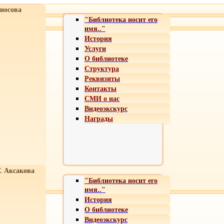
носова
"Библиотека носит его
имя.."
История
Услуги
О библиотеке
Структура
Реквизиты
Контакты
СМИ о нас
Видеоэкскурс
Награды
Т. Аксакова
"Библиотека носит его
имя.."
История
О библиотеке
Видеоэкскурс