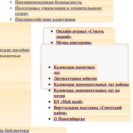
Противопожарная безопасность
Подготовка учреждения к отопительному
сезону
Противодействие коррупции
Онлайн-журнал «Сундук
знаний»
Медиа-викторины
еские пособия
 памятные
Календари памятных
дат
Литературные юбилеи
Календари знаменательных дат района
Календарь знаменательных дат на
месяц
БД «Мой край»
Виртуальная выставка «Советский
район»
О Новосибирске
а библиотеки