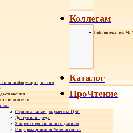
Коллегам
Библиотека им. М. 
Каталог
ктная информация, режим
ы
ПроЧтение
достижения
ип библиотеки
 нас
Официальные документы ЦБС
Доступная среда
Защита персональных данных
Информационная безопасность