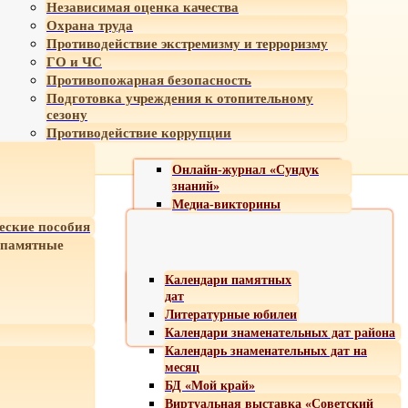
Независимая оценка качества
Охрана труда
Противодействие экстремизму и терроризму
ГО и ЧС
Противопожарная безопасность
Подготовка учреждения к отопительному
сезону
Противодействие коррупции
Онлайн-журнал «Сундук
знаний»
Медиа-викторины
еские пособия
 памятные
Календари памятных
дат
Литературные юбилеи
Календари знаменательных дат района
Календарь знаменательных дат на
месяц
БД «Мой край»
Виртуальная выставка «Советский