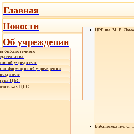
Главная
Новости
ЦРБ им. М. В. Ломо
Об учреждении
ы библиотечного
одательства
ния об учредителе
 информация об учреждении
оводителе
тура ЦБС
лиотеках ЦБС
Библиотека им. С. 