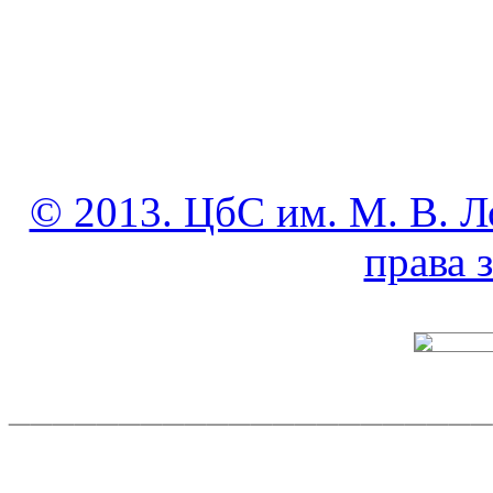
© 2013. ЦбС им. М. В. Л
права
______________________