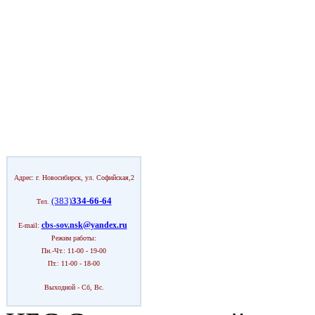
Адрес: г. Новосибирск, ул. Софийская,2
(383)
334-66-64
Тел.
cbs-sov.nsk@yandex.ru
E-mail:
Режим работы:
Пн.-Чт.: 11-00 - 19-00
Пт.: 11-00 - 18-00
Выходной - Сб, Вс.