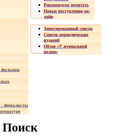
Рекомендуем почитать
Новые поступления он-
лайн
Аннотированный список
Список периодических
изданий
Обзор «У журнальной
полки»
 фильмов
жных
 - финалисты
итературе
Поиск