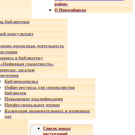
район»
О Новосибирске
а библиотеки
ой консультант
ммно-проектная деятельность
 истории
-запись в библиотеку
«Цифровая грамотность»
тересно: загадки
логизмов
Библиокопилка
Online-ресурсы для специалистов
библиотек
Повышение квалификации
Профессиональное чтение
Календари знаменательных и памятных
дат
Список новых
поступлений