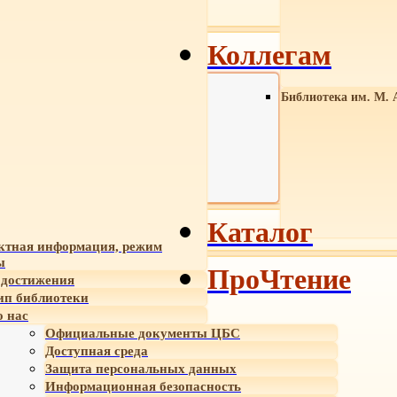
Коллегам
Библиотека им. М. 
Каталог
ктная информация, режим
ы
ПроЧтение
достижения
ип библиотеки
 нас
Официальные документы ЦБС
Доступная среда
Защита персональных данных
Информационная безопасность