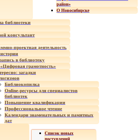
район»
О Новосибирске
а библиотеки
ой консультант
ммно-проектная деятельность
 истории
-запись в библиотеку
«Цифровая грамотность»
тересно: загадки
логизмов
Библиокопилка
Online-ресурсы для специалистов
библиотек
Повышение квалификации
Профессиональное чтение
Календари знаменательных и памятных
дат
Список новых
поступлений