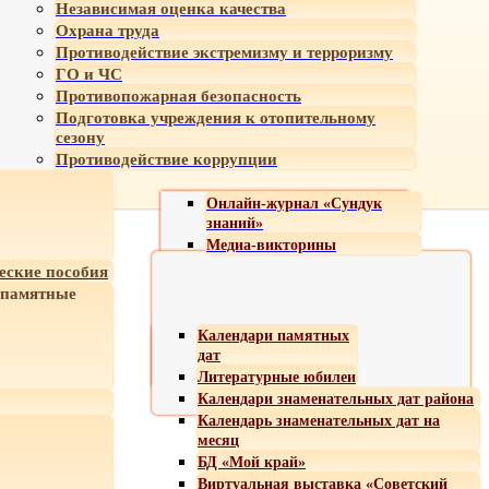
Независимая оценка качества
Охрана труда
Противодействие экстремизму и терроризму
ГО и ЧС
Противопожарная безопасность
Подготовка учреждения к отопительному
сезону
Противодействие коррупции
Онлайн-журнал «Сундук
знаний»
Медиа-викторины
еские пособия
 памятные
Календари памятных
дат
Литературные юбилеи
Календари знаменательных дат района
Календарь знаменательных дат на
месяц
БД «Мой край»
Виртуальная выставка «Советский