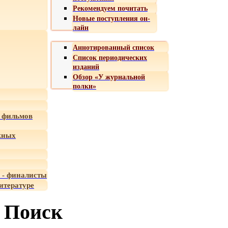
Рекомендуем почитать
Новые поступления он-
лайн
Аннотированный список
Список периодических
изданий
Обзор «У журнальной
полки»
 фильмов
жных
 - финалисты
итературе
Поиск