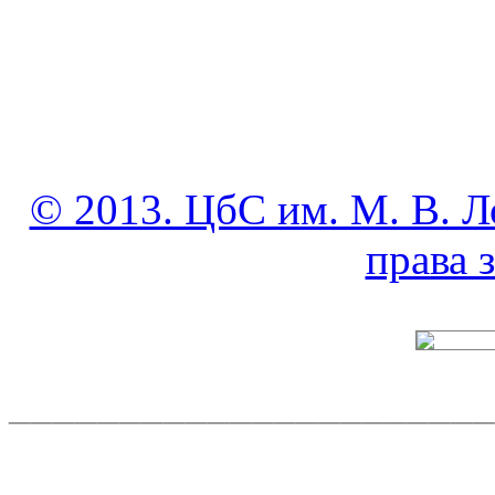
© 2013. ЦбС им. М. В. Л
права
______________________