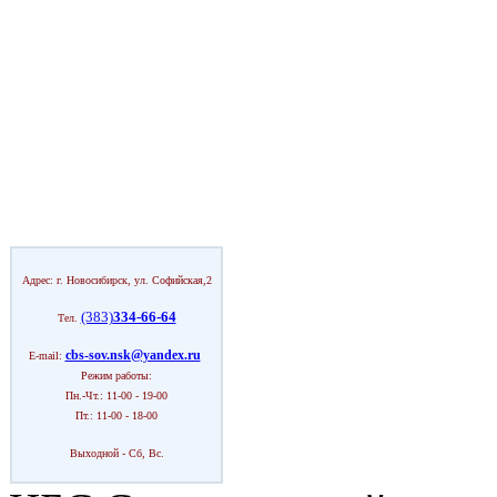
Адрес: г. Новосибирск, ул. Софийская,2
(383)
334-66-64
Тел.
cbs-sov.nsk@yandex.ru
E-mail:
Режим работы:
Пн.-Чт.: 11-00 - 19-00
Пт.: 11-00 - 18-00
Выходной - Сб, Вс.