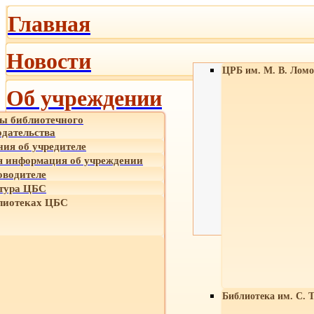
Главная
Новости
ЦРБ им. М. В. Ломо
Об учреждении
ы библиотечного
одательства
ния об учредителе
 информация об учреждении
оводителе
тура ЦБС
лиотеках ЦБС
Библиотека им. С. 