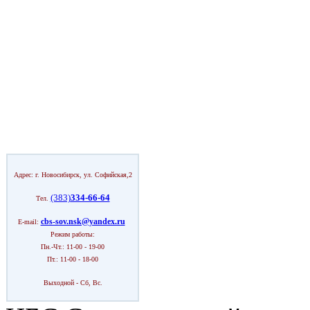
Адрес: г. Новосибирск, ул. Софийская,2
(383)
334-66-64
Тел.
cbs-sov.nsk@yandex.ru
E-mail:
Режим работы:
Пн.-Чт.: 11-00 - 19-00
Пт.: 11-00 - 18-00
Выходной - Сб, Вс.