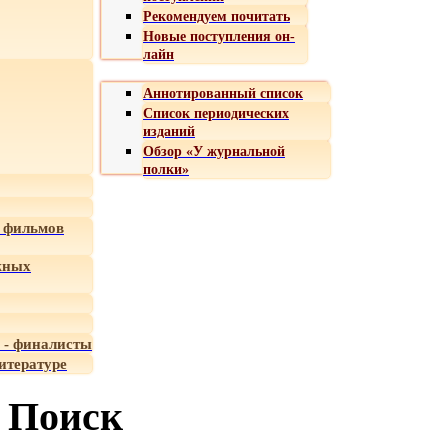
Рекомендуем почитать
Новые поступления он-
лайн
Аннотированный список
Список периодических
изданий
Обзор «У журнальной
полки»
 фильмов
жных
 - финалисты
итературе
Поиск