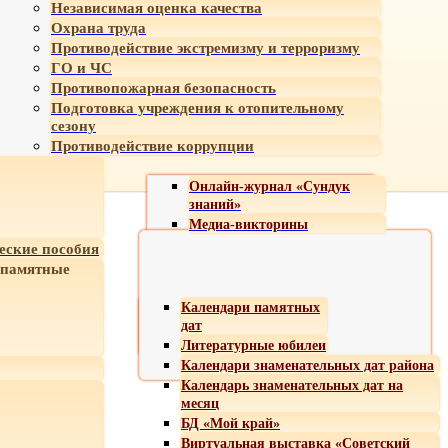
Независимая оценка качества
Охрана труда
Противодействие экстремизму и терроризму
ГО и ЧС
Противопожарная безопасность
Подготовка учреждения к отопительному
сезону
Противодействие коррупции
Онлайн-журнал «Сундук
знаний»
Медиа-викторины
еские пособия
 памятные
Календари памятных
дат
Литературные юбилеи
Календари знаменательных дат района
Календарь знаменательных дат на
месяц
БД «Мой край»
Виртуальная выставка «Советский