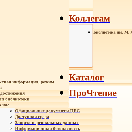
Коллегам
Библиотека им. М. 
Каталог
ктная информация, режим
ы
ПроЧтение
достижения
ип библиотеки
 нас
Официальные документы ЦБС
Доступная среда
Защита персональных данных
Информационная безопасность