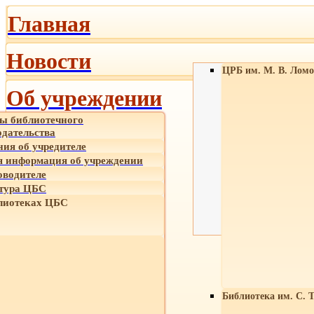
Главная
Новости
ЦРБ им. М. В. Ломо
Об учреждении
ы библиотечного
одательства
ния об учредителе
 информация об учреждении
оводителе
тура ЦБС
лиотеках ЦБС
Библиотека им. С. 