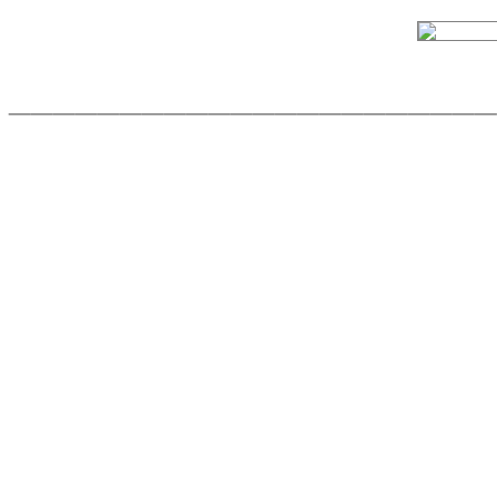
______________________