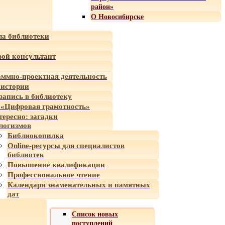
район»
О Новосибирске
а библиотеки
ой консультант
ммно-проектная деятельность
 истории
-запись в библиотеку
«Цифровая грамотность»
тересно: загадки
логизмов
Библиокопилка
Online-ресурсы для специалистов
библиотек
Повышение квалификации
Профессиональное чтение
Календари знаменательных и памятных
дат
Список новых
поступлений