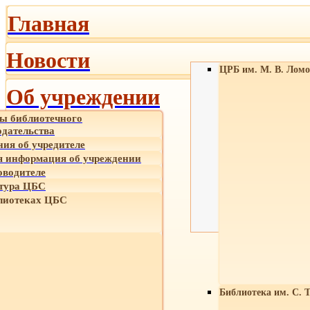
Главная
Новости
ЦРБ им. М. В. Ломо
Об учреждении
ы библиотечного
одательства
ния об учредителе
 информация об учреждении
оводителе
тура ЦБС
лиотеках ЦБС
Библиотека им. С. 