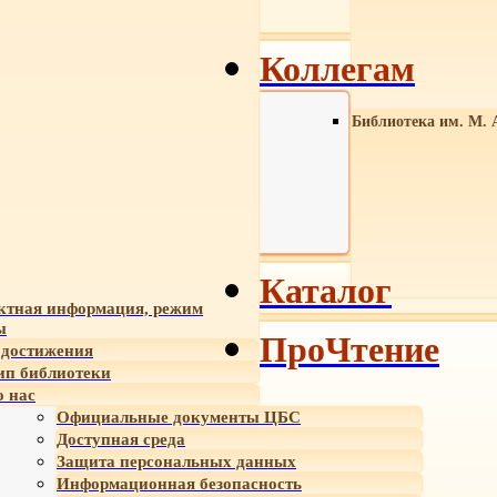
Коллегам
Библиотека им. М. 
Каталог
ктная информация, режим
ы
ПроЧтение
достижения
ип библиотеки
 нас
Официальные документы ЦБС
Доступная среда
Защита персональных данных
Информационная безопасность