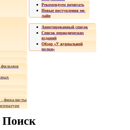
Рекомендуем почитать
Новые поступления он-
лайн
Аннотированный список
Список периодических
изданий
Обзор «У журнальной
полки»
 фильмов
жных
 - финалисты
итературе
Поиск