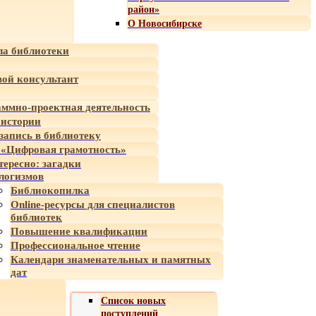
район»
О Новосибирске
а библиотеки
ой консультант
ммно-проектная деятельность
 истории
-запись в библиотеку
«Цифровая грамотность»
тересно: загадки
логизмов
Библиокопилка
Online-ресурсы для специалистов
библиотек
Повышение квалификации
Профессиональное чтение
Календари знаменательных и памятных
дат
Список новых
поступлений