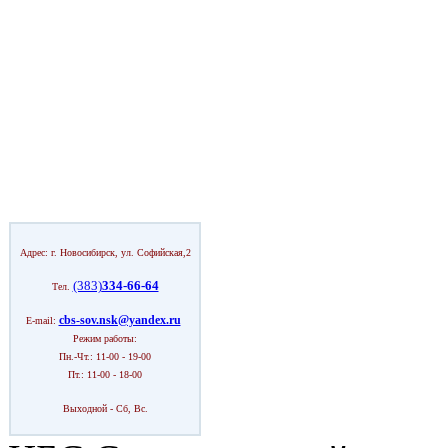
Адрес: г. Новосибирск, ул. Софийская,2
(383)
334-66-64
Тел.
cbs-sov.nsk@yandex.ru
E-mail:
Режим работы:
Пн.-Чт.: 11-00 - 19-00
Пт.: 11-00 - 18-00
Выходной - Сб, Вс.