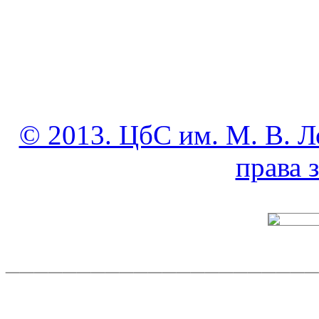
© 2013. ЦбС им. М. В. Л
права
______________________