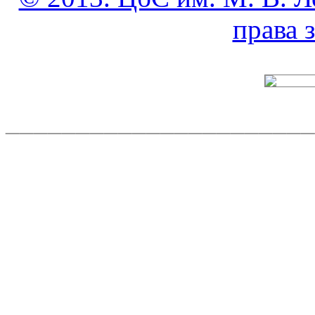
права
______________________