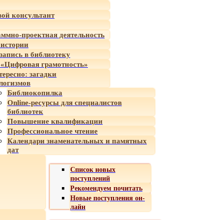
ой консультант
ммно-проектная деятельность
 истории
-запись в библиотеку
«Цифровая грамотность»
тересно: загадки
логизмов
Библиокопилка
Online-ресурсы для специалистов
библиотек
Повышение квалификации
Профессиональное чтение
Календари знаменательных и памятных
дат
Список новых
поступлений
Рекомендуем почитать
Новые поступления он-
лайн