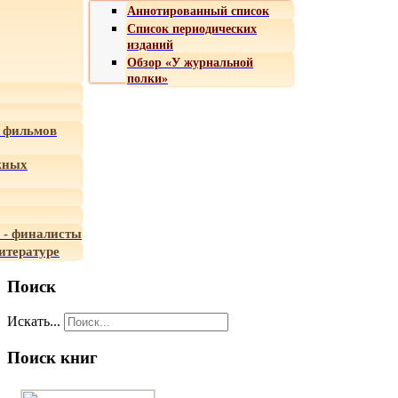
Аннотированный список
Список периодических
изданий
Обзор «У журнальной
полки»
 фильмов
жных
 - финалисты
итературе
Поиск
Искать...
Поиск книг