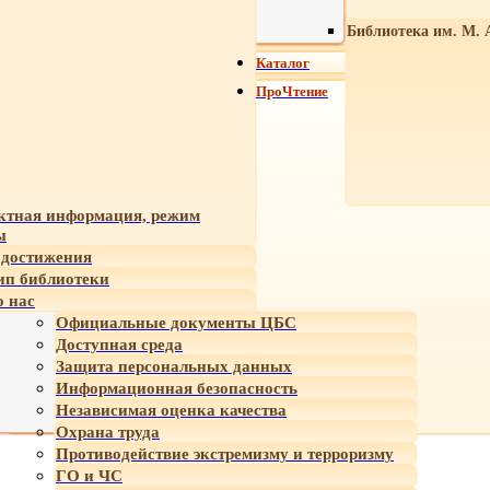
Библиотека им. М. 
Каталог
ПроЧтение
ктная информация, режим
ы
достижения
ип библиотеки
 нас
Официальные документы ЦБС
Доступная среда
Защита персональных данных
Информационная безопасность
Независимая оценка качества
Охрана труда
Противодействие экстремизму и терроризму
ГО и ЧС