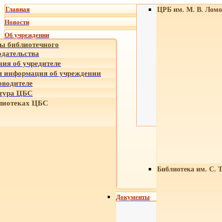
Главная
ЦРБ им. М. В. Ломо
Новости
Об учреждении
ы библиотечного
одательства
ния об учредителе
 информация об учреждении
оводителе
тура ЦБС
лиотеках ЦБС
Библиотека им. С. 
Документы