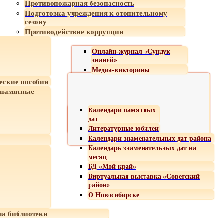
Противопожарная безопасность
Подготовка учреждения к отопительному
сезону
Противодействие коррупции
Онлайн-журнал «Сундук
знаний»
Медиа-викторины
еские пособия
 памятные
Календари памятных
дат
Литературные юбилеи
Календари знаменательных дат района
Календарь знаменательных дат на
месяц
БД «Мой край»
Виртуальная выставка «Советский
район»
О Новосибирске
а библиотеки