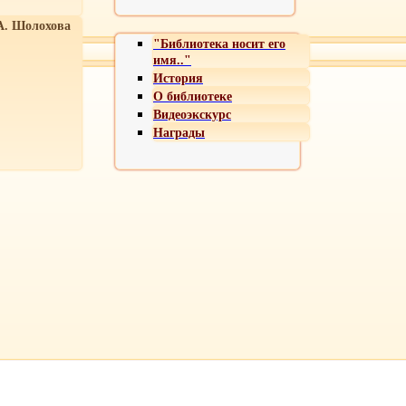
А. Шолохова
"Библиотека носит его
имя.."
История
О библиотеке
Видеоэкскурс
Награды