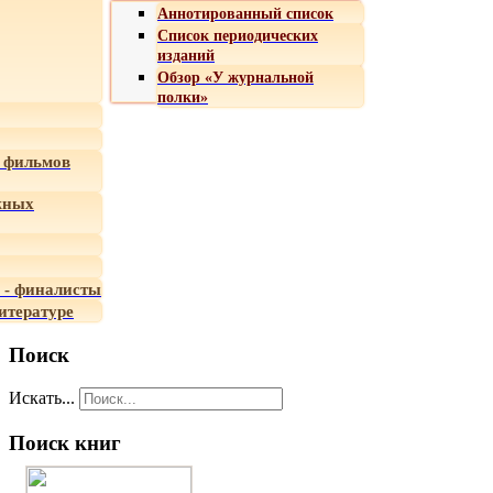
Аннотированный список
Список периодических
изданий
Обзор «У журнальной
полки»
 фильмов
жных
 - финалисты
итературе
Поиск
Искать...
Поиск книг