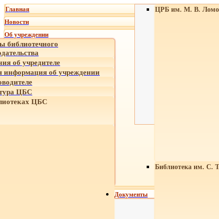
Главная
ЦРБ им. М. В. Ломо
Новости
Об учреждении
ы библиотечного
одательства
ния об учредителе
 информация об учреждении
оводителе
тура ЦБС
лиотеках ЦБС
Библиотека им. С. 
Документы