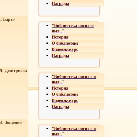
Награды
. Барто
"Библиотека носит ее
имя.."
История
О библиотеке
Видеоэкскурс
Награды
 Д. Дмитриева
"Библиотека носит его
имя.."
История
О библиотеке
Видеоэкскурс
Награды
М. Зощенко
"Библиотека носит его
имя.."