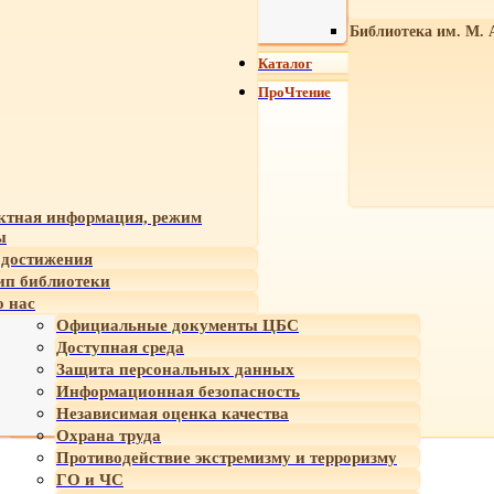
Библиотека им. М. 
Каталог
ПроЧтение
ктная информация, режим
ы
достижения
ип библиотеки
 нас
Официальные документы ЦБС
Доступная среда
Защита персональных данных
Информационная безопасность
Независимая оценка качества
Охрана труда
Противодействие экстремизму и терроризму
ГО и ЧС