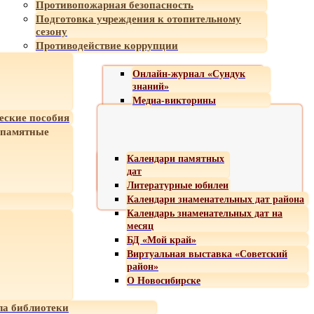
Противопожарная безопасность
Подготовка учреждения к отопительному
сезону
Противодействие коррупции
Онлайн-журнал «Сундук
знаний»
Медиа-викторины
еские пособия
 памятные
Календари памятных
дат
Литературные юбилеи
Календари знаменательных дат района
Календарь знаменательных дат на
месяц
БД «Мой край»
Виртуальная выставка «Советский
район»
О Новосибирске
а библиотеки