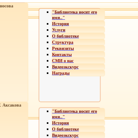
носова
"Библиотека носит его
имя.."
История
Услуги
О библиотеке
Структура
Реквизиты
Контакты
СМИ о нас
Видеоэкскурс
Награды
Т. Аксакова
"Библиотека носит его
имя.."
История
О библиотеке
Видеоэкскурс