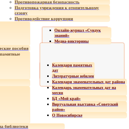
Противопожарная безопасность
Подготовка учреждения к отопительному
сезону
Противодействие коррупции
Онлайн-журнал «Сундук
знаний»
Медиа-викторины
еские пособия
 памятные
Календари памятных
дат
Литературные юбилеи
Календари знаменательных дат района
Календарь знаменательных дат на
месяц
БД «Мой край»
Виртуальная выставка «Советский
район»
О Новосибирске
а библиотеки