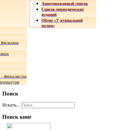
Аннотированный список
Список периодических
изданий
Обзор «У журнальной
полки»
 фильмов
жных
 - финалисты
итературе
Поиск
Искать...
Поиск книг