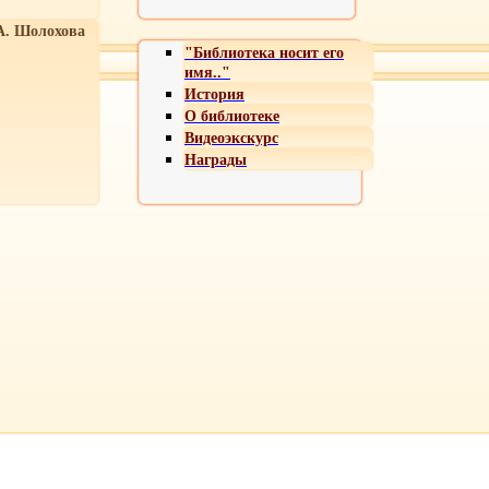
А. Шолохова
"Библиотека носит его
имя.."
История
О библиотеке
Видеоэкскурс
Награды