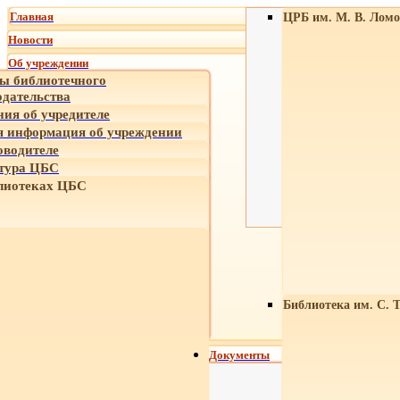
Главная
ЦРБ им. М. В. Ломо
Новости
Об учреждении
ы библиотечного
одательства
ния об учредителе
 информация об учреждении
оводителе
тура ЦБС
лиотеках ЦБС
Библиотека им. С. 
Документы