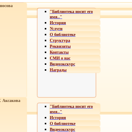
носова
"Библиотека носит его
имя.."
История
Услуги
О библиотеке
Структура
Реквизиты
Контакты
СМИ о нас
Видеоэкскурс
Награды
Т. Аксакова
"Библиотека носит его
имя.."
История
О библиотеке
Видеоэкскурс