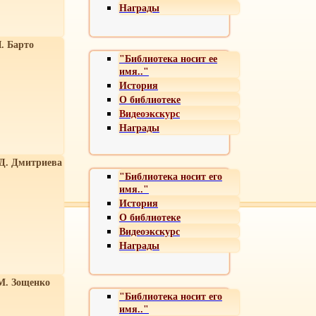
Награды
. Барто
"Библиотека носит ее
имя.."
История
О библиотеке
Видеоэкскурс
Награды
 Д. Дмитриева
"Библиотека носит его
имя.."
История
О библиотеке
Видеоэкскурс
Награды
М. Зощенко
"Библиотека носит его
имя.."