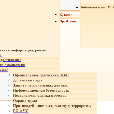
Библиотека им. М. 
Каталог
ПроЧтение
ктная информация, режим
ы
достижения
ип библиотеки
 нас
Официальные документы ЦБС
Доступная среда
Защита персональных данных
Информационная безопасность
Независимая оценка качества
Охрана труда
Противодействие экстремизму и терроризму
ГО и ЧС