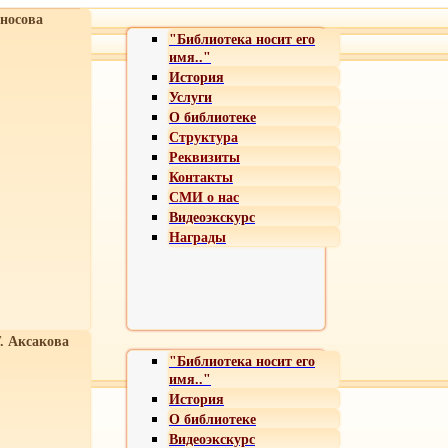
носова
"Библиотека носит его
имя.."
История
Услуги
О библиотеке
Структура
Реквизиты
Контакты
СМИ о нас
Видеоэкскурс
Награды
Т. Аксакова
"Библиотека носит его
имя.."
История
О библиотеке
Видеоэкскурс