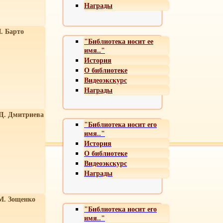
Награды
. Барто
"Библиотека носит ее
имя.."
История
О библиотеке
Видеоэкскурс
Награды
 Д. Дмитриева
"Библиотека носит его
имя.."
История
О библиотеке
Видеоэкскурс
Награды
М. Зощенко
"Библиотека носит его
имя.."