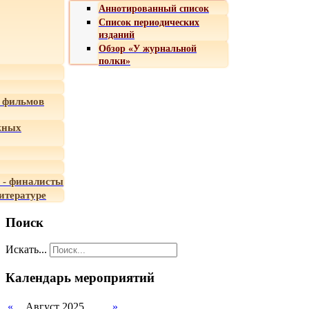
Аннотированный список
Список периодических
изданий
Обзор «У журнальной
полки»
 фильмов
жных
 - финалисты
итературе
Поиск
Искать...
Календарь мероприятий
«
Август 2025
»