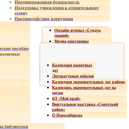
Противопожарная безопасность
Подготовка учреждения к отопительному
сезону
Противодействие коррупции
Онлайн-журнал «Сундук
знаний»
Медиа-викторины
еские пособия
 памятные
Календари памятных
дат
Литературные юбилеи
Календари знаменательных дат района
Календарь знаменательных дат на
месяц
БД «Мой край»
Виртуальная выставка «Советский
район»
О Новосибирске
а библиотеки