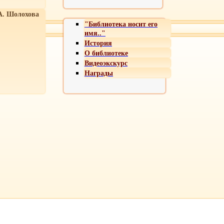
А. Шолохова
"Библиотека носит его
имя.."
История
О библиотеке
Видеоэкскурс
Награды