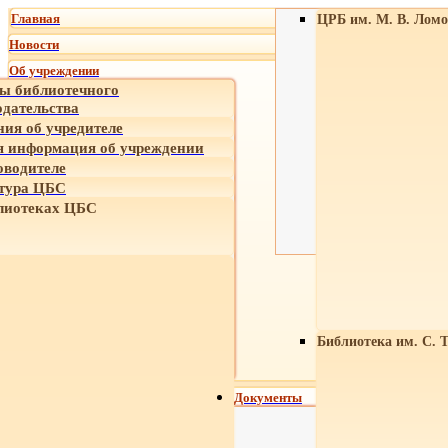
Главная
ЦРБ им. М. В. Ломо
Новости
Об учреждении
ы библиотечного
одательства
ния об учредителе
 информация об учреждении
оводителе
тура ЦБС
лиотеках ЦБС
Библиотека им. С. 
Документы