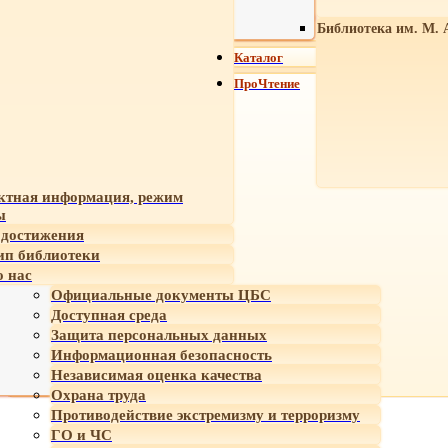
Библиотека им. М. 
Каталог
ПроЧтение
ктная информация, режим
ы
достижения
ип библиотеки
 нас
Официальные документы ЦБС
Доступная среда
Защита персональных данных
Информационная безопасность
Независимая оценка качества
Охрана труда
Противодействие экстремизму и терроризму
ГО и ЧС