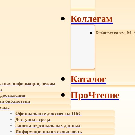
Коллегам
Библиотека им. М. 
Каталог
ктная информация, режим
ы
ПроЧтение
достижения
ип библиотеки
 нас
Официальные документы ЦБС
Доступная среда
Защита персональных данных
Информационная безопасность