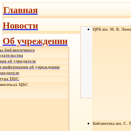
Главная
Новости
ЦРБ им. М. В. Ломо
Об учреждении
ы библиотечного
одательства
ния об учредителе
 информация об учреждении
оводителе
тура ЦБС
лиотеках ЦБС
Библиотека им. С. 