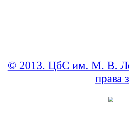
© 2013. ЦбС им. М. В. Л
права
______________________