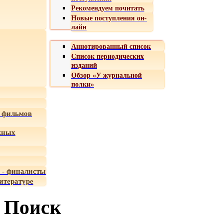
Рекомендуем почитать
Новые поступления он-
лайн
Аннотированный список
Список периодических
изданий
Обзор «У журнальной
полки»
 фильмов
жных
 - финалисты
итературе
Поиск