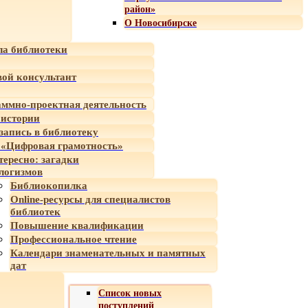
район»
О Новосибирске
а библиотеки
ой консультант
ммно-проектная деятельность
 истории
-запись в библиотеку
«Цифровая грамотность»
тересно: загадки
логизмов
Библиокопилка
Online-ресурсы для специалистов
библиотек
Повышение квалификации
Профессиональное чтение
Календари знаменательных и памятных
дат
Список новых
поступлений