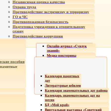
Независимая оценка качества
Охрана труда
Противодействие экстремизму и терроризму
ГО и ЧС
Противопожарная безопасность
Подготовка учреждения к отопительному
сезону
Противодействие коррупции
Онлайн-журнал «Сундук
знаний»
Медиа-викторины
еские пособия
 памятные
Календари памятных
дат
Литературные юбилеи
Календари знаменательных дат района
Календарь знаменательных дат на
месяц
БД «Мой край»
Виртуальная выставка «Советский