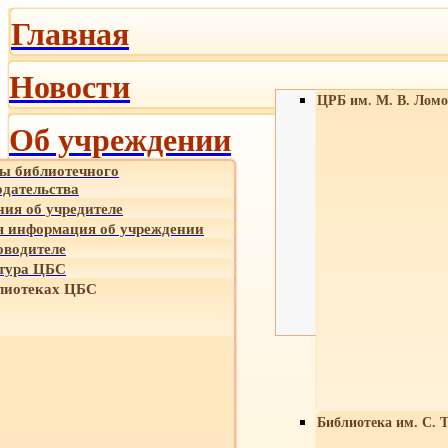
Главная
Новости
ЦРБ им. М. В. Ломо
Об учреждении
ы библиотечного
одательства
ния об учредителе
 информация об учреждении
оводителе
тура ЦБС
лиотеках ЦБС
Библиотека им. С. 