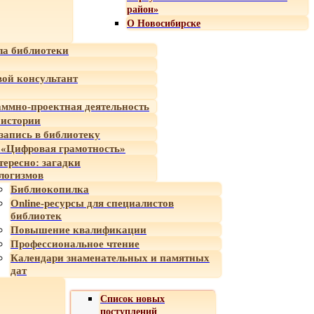
район»
О Новосибирске
а библиотеки
ой консультант
ммно-проектная деятельность
 истории
-запись в библиотеку
«Цифровая грамотность»
тересно: загадки
логизмов
Библиокопилка
Online-ресурсы для специалистов
библиотек
Повышение квалификации
Профессиональное чтение
Календари знаменательных и памятных
дат
Список новых
поступлений