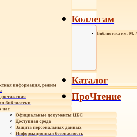
Коллегам
Библиотека им. М. 
Каталог
ктная информация, режим
ы
ПроЧтение
достижения
ип библиотеки
 нас
Официальные документы ЦБС
Доступная среда
Защита персональных данных
Информационная безопасность