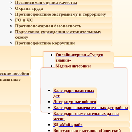
Независимая оценка качества
Охрана труда
Противодействие экстремизму и терроризму
ГО и ЧС
Противопожарная безопасность
Подготовка учреждения к отопительному
сезону
Противодействие коррупции
Онлайн-журнал «Сундук
знаний»
Медиа-викторины
еские пособия
 памятные
Календари памятных
дат
Литературные юбилеи
Календари знаменательных дат района
Календарь знаменательных дат на
месяц
БД «Мой край»
Виртуальная выставка «Советский