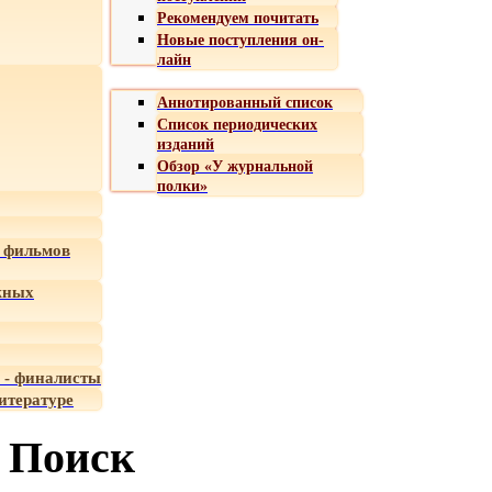
Рекомендуем почитать
Новые поступления он-
лайн
Аннотированный список
Список периодических
изданий
Обзор «У журнальной
полки»
 фильмов
жных
 - финалисты
итературе
Поиск