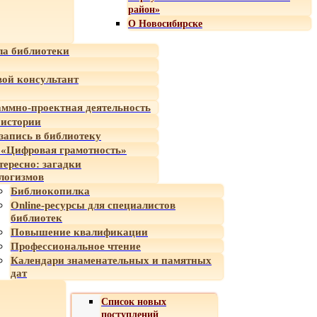
район»
О Новосибирске
а библиотеки
ой консультант
ммно-проектная деятельность
 истории
-запись в библиотеку
«Цифровая грамотность»
тересно: загадки
логизмов
Библиокопилка
Online-ресурсы для специалистов
библиотек
Повышение квалификации
Профессиональное чтение
Календари знаменательных и памятных
дат
Список новых
поступлений