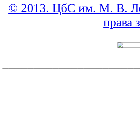
© 2013. ЦбС им. М. В. Л
права
______________________