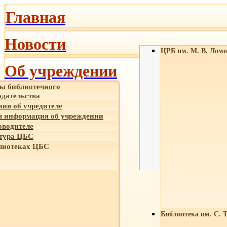
Главная
Новости
ЦРБ им. М. В. Ломо
Об учреждении
ы библиотечного
одательства
ния об учредителе
 информация об учреждении
оводителе
тура ЦБС
лиотеках ЦБС
Библиотека им. С. 