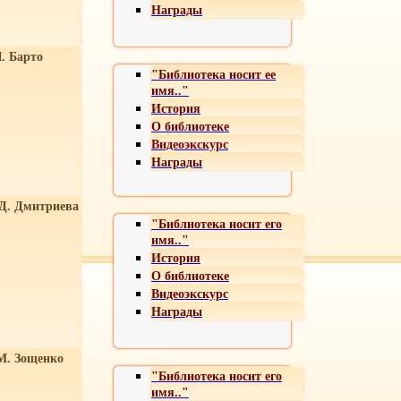
Награды
. Барто
"Библиотека носит ее
имя.."
История
О библиотеке
Видеоэкскурс
Награды
 Д. Дмитриева
"Библиотека носит его
имя.."
История
О библиотеке
Видеоэкскурс
Награды
М. Зощенко
"Библиотека носит его
имя.."