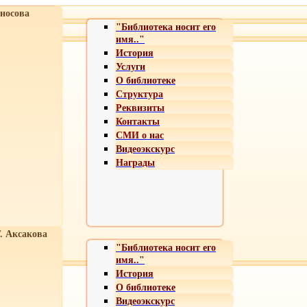
носова
"Библиотека носит его
имя.."
История
Услуги
О библиотеке
Структура
Реквизиты
Контакты
СМИ о нас
Видеоэкскурс
Награды
Т. Аксакова
"Библиотека носит его
имя.."
История
О библиотеке
Видеоэкскурс