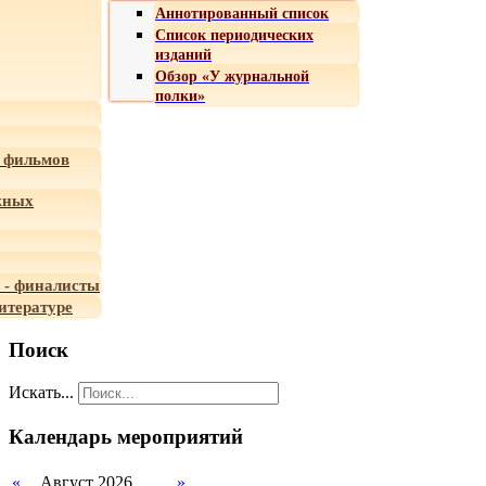
Аннотированный список
Список периодических
изданий
Обзор «У журнальной
полки»
 фильмов
жных
 - финалисты
итературе
Поиск
Искать...
Календарь мероприятий
«
Август 2026
»