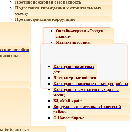
Противопожарная безопасность
Подготовка учреждения к отопительному
сезону
Противодействие коррупции
Онлайн-журнал «Сундук
знаний»
Медиа-викторины
еские пособия
 памятные
Календари памятных
дат
Литературные юбилеи
Календари знаменательных дат района
Календарь знаменательных дат на
месяц
БД «Мой край»
Виртуальная выставка «Советский
район»
О Новосибирске
а библиотеки