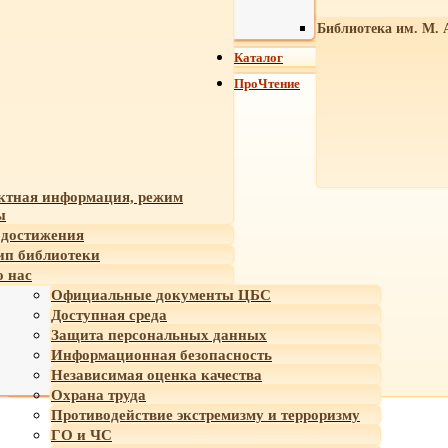
Библиотека им. М. 
Каталог
ПроЧтение
ктная информация, режим
ы
достижения
ип библиотеки
 нас
Официальные документы ЦБС
Доступная среда
Защита персональных данных
Информационная безопасность
Независимая оценка качества
Охрана труда
Противодействие экстремизму и терроризму
ГО и ЧС