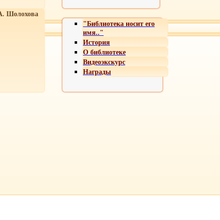
А. Шолохова
"Библиотека носит его
имя.."
История
О библиотеке
Видеоэкскурс
Награды