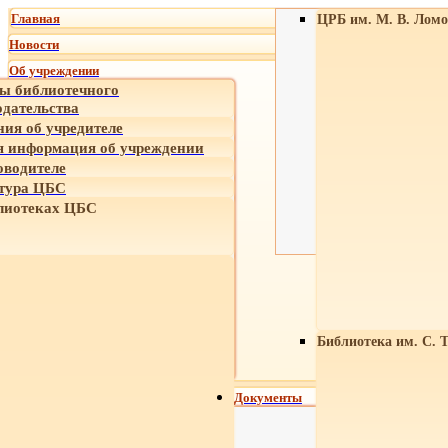
Главная
ЦРБ им. М. В. Ломо
Новости
Об учреждении
ы библиотечного
одательства
ния об учредителе
 информация об учреждении
оводителе
тура ЦБС
лиотеках ЦБС
Библиотека им. С. 
Документы