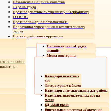
Независимая оценка качества
Охрана труда
Противодействие экстремизму и терроризму
ГО и ЧС
Противопожарная безопасность
Подготовка учреждения к отопительному
сезону
Противодействие коррупции
Онлайн-журнал «Сундук
знаний»
Медиа-викторины
еские пособия
 памятные
Календари памятных
дат
Литературные юбилеи
Календари знаменательных дат района
Календарь знаменательных дат на
месяц
БД «Мой край»
Виртуальная выставка «Советский