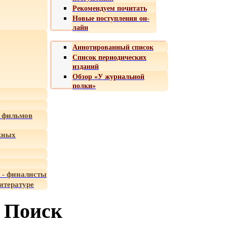
Рекомендуем почитать
Новые поступления он-
лайн
Аннотированный список
Список периодических
изданий
Обзор «У журнальной
полки»
 фильмов
жных
 - финалисты
итературе
Поиск