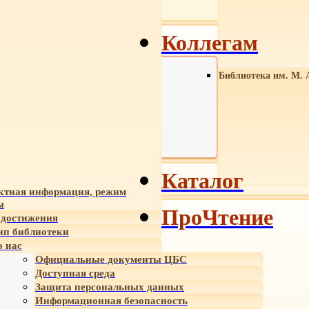
Коллегам
Библиотека им. М. 
Каталог
ктная информация, режим
ы
ПроЧтение
достижения
ип библиотеки
 нас
Официальные документы ЦБС
Доступная среда
Защита персональных данных
Информационная безопасность