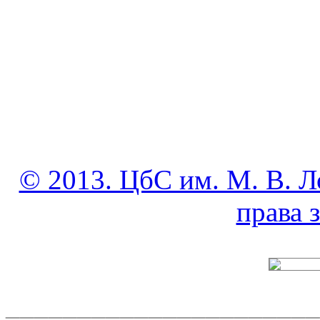
© 2013. ЦбС им. М. В. Л
права
______________________