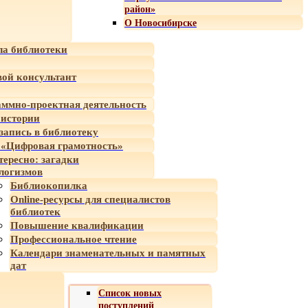
район»
О Новосибирске
а библиотеки
ой консультант
ммно-проектная деятельность
 истории
-запись в библиотеку
«Цифровая грамотность»
тересно: загадки
логизмов
Библиокопилка
Online-ресурсы для специалистов
библиотек
Повышение квалификации
Профессиональное чтение
Календари знаменательных и памятных
дат
Список новых
поступлений