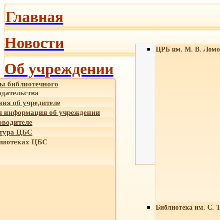
Главная
Новости
ЦРБ им. М. В. Ломо
Об учреждении
ы библиотечного
одательства
ния об учредителе
 информация об учреждении
оводителе
тура ЦБС
лиотеках ЦБС
Библиотека им. С. 