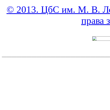
© 2013. ЦбС им. М. В. Л
права
______________________