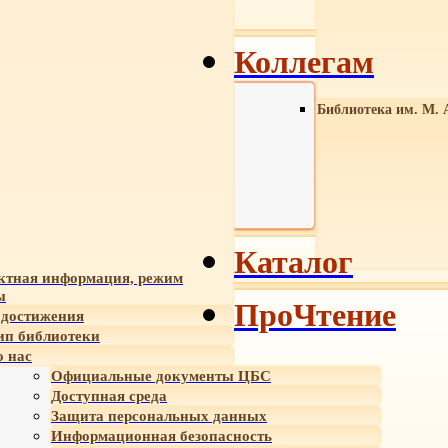
Коллегам
Библиотека им. М. 
Каталог
ктная информация, режим
ы
ПроЧтение
достижения
ип библиотеки
 нас
Официальные документы ЦБС
Доступная среда
Защита персональных данных
Информационная безопасность