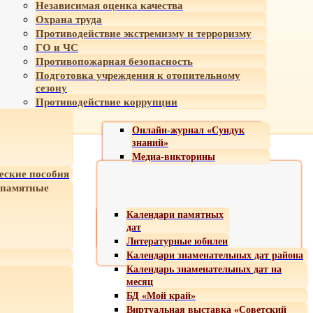
Независимая оценка качества
Охрана труда
Противодействие экстремизму и терроризму
ГО и ЧС
Противопожарная безопасность
Подготовка учреждения к отопительному
сезону
Противодействие коррупции
Онлайн-журнал «Сундук
знаний»
Медиа-викторины
еские пособия
 памятные
Календари памятных
дат
Литературные юбилеи
Календари знаменательных дат района
Календарь знаменательных дат на
месяц
БД «Мой край»
Виртуальная выставка «Советский