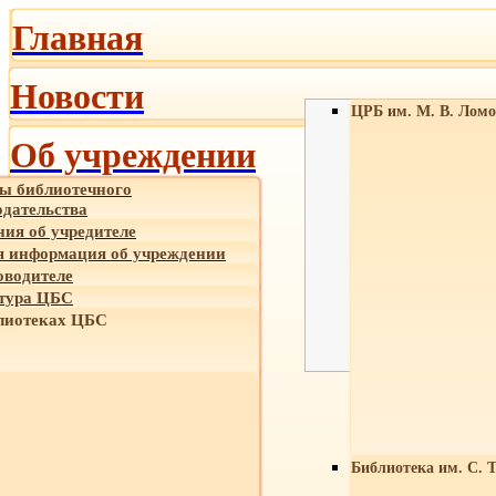
Главная
Новости
ЦРБ им. М. В. Ломо
Об учреждении
ы библиотечного
одательства
ния об учредителе
 информация об учреждении
оводителе
тура ЦБС
лиотеках ЦБС
Библиотека им. С. 