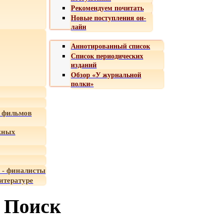
Рекомендуем почитать
Новые поступления он-
лайн
Аннотированный список
Список периодических
изданий
Обзор «У журнальной
полки»
 фильмов
жных
 - финалисты
итературе
Поиск