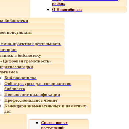
район»
О Новосибирске
а библиотеки
ой консультант
ммно-проектная деятельность
 истории
-запись в библиотеку
«Цифровая грамотность»
тересно: загадки
логизмов
Библиокопилка
Online-ресурсы для специалистов
библиотек
Повышение квалификации
Профессиональное чтение
Календари знаменательных и памятных
дат
Список новых
поступлений